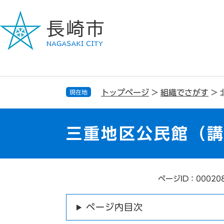
ペ
メ
ー
ニ
ジ
ュ
の
ー
先
を
頭
飛
で
ば
す
し
トップページ
>
組織でさがす
>
現在地
。
て
本
文
三重地区公民館（
へ
ページID：00020
本
文
ページ内目次