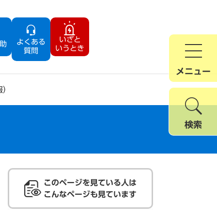
いざと
よくある
助
いうとき
質問
メニュー
報）
検索
このページを見ている人は
こんなページも見ています