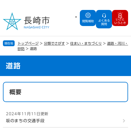
ペ
メ
ー
ニ
ジ
ュ
いざと
よくある
の
ー
閲覧補助
いうとき
質問
先
を
頭
飛
で
ば
トップページ
>
分類でさがす
>
住まい・まちづくり
>
道路・河川・
現在地
す
し
砂防
>
道路
。
て
本
文
道路
へ
本
文
概要
2024年11月11日更新
坂のまちの交通手段