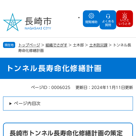
ペ
メ
ー
ニ
ジ
ュ
いざと
よくある
の
ー
閲覧補助
いうとき
質問
先
を
頭
飛
で
ば
トップページ
>
組織でさがす
>
土木部
>
土木防災課
>
トンネル長
現在地
す
し
寿命化修繕計画
。
て
本
文
トンネル長寿命化修繕計画
へ
ページID：0006025
更新日：2024年11月11日更新
本
文
ページ内目次
長崎市トンネル長寿命化修繕計画の策定