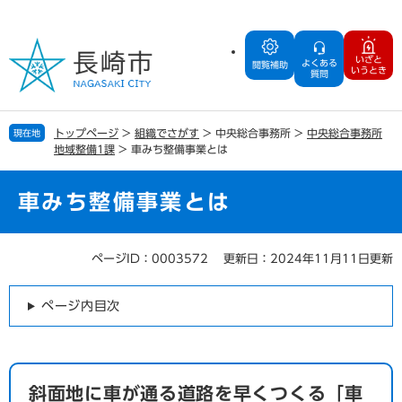
ペ
メ
ー
ニ
ジ
ュ
いざと
よくある
の
ー
閲覧補助
いうとき
質問
先
を
頭
飛
で
ば
トップページ
>
組織でさがす
>
中央総合事務所
>
中央総合事務所
現在地
す
し
地域整備1課
>
車みち整備事業とは
。
て
本
文
車みち整備事業とは
へ
ページID：0003572
更新日：2024年11月11日更新
本
文
ページ内目次
斜面地に車が通る道路を早くつくる「車