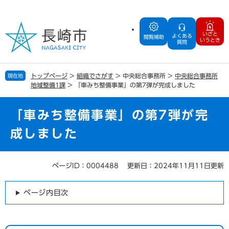
ペ
メ
ー
ニ
ジ
ュ
いざと
よくある
の
ー
閲覧補助
いうとき
質問
先
を
頭
飛
で
ば
トップページ
>
組織でさがす
>
中央総合事務所
>
中央総合事務所
現在地
す
し
地域整備1課
>
「車みち整備事業」の第7弾が完成しました
。
て
本
文
「車みち整備事業」の第7弾が完
へ
成しました
ページID：0004488
更新日：2024年11月11日更新
本
文
ページ内目次