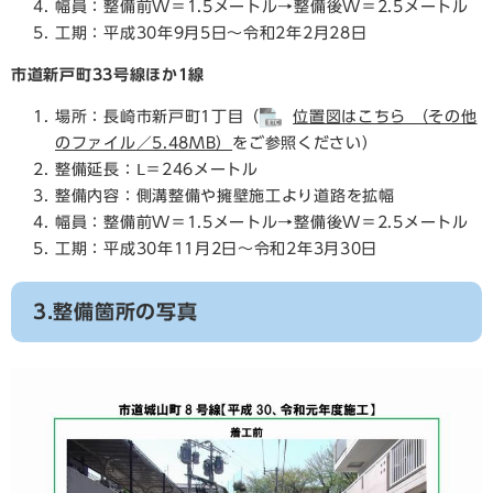
幅員：整備前W＝1.5メートル→整備後W＝2.5メートル
工期：平成30年9月5日～令和2年2月28日
市道新戸町33号線ほか1線
場所：長崎市新戸町1丁目（
位置図はこちら （その他
のファイル／5.48MB）
をご参照ください）
整備延長：Ⅼ＝246メートル
整備内容：側溝整備や擁壁施工より道路を拡幅
幅員：整備前W＝1.5メートル→整備後W＝2.5メートル
工期：平成30年11月2日～令和2年3月30日
3.整備箇所の写真