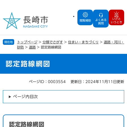
ペ
メ
ー
ニ
ジ
ュ
いざと
よくある
の
ー
閲覧補助
いうとき
質問
先
を
頭
飛
で
ば
トップページ
>
分類でさがす
>
住まい・まちづくり
>
道路・河川・
現在地
す
し
砂防
>
道路
>
認定路線網図
。
て
本
文
認定路線網図
へ
ページID：0003554
更新日：2024年11月11日更新
本
文
ページ内目次
認定路線網図