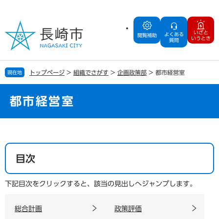
ペ
メ
ー
ニ
ジ
ュ
いざと
よくある
の
ー
閲覧補助
いうとき
質問
先
を
頭
飛
で
ば
トップページ
>
組織でさがす
>
企画政策部
>
都市経営室
現在地
す
し
。
て
本
都市経営室
文
へ
本
文
目次
下記目次をクリックすると、該当の見出しへジャンプします。
総合計画
政策評価