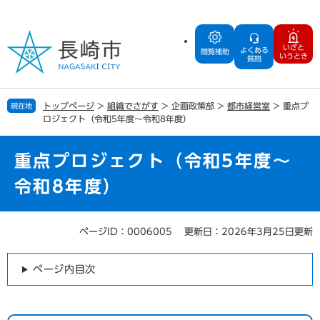
ペ
メ
ー
ニ
ジ
ュ
いざと
よくある
の
ー
閲覧補助
いうとき
質問
先
を
頭
飛
で
ば
トップページ
>
組織でさがす
>
企画政策部
>
都市経営室
>
重点プ
現在地
す
し
ロジェクト（令和5年度～令和8年度）
。
て
本
文
重点プロジェクト（令和5年度～
へ
令和8年度）
ページID：0006005
更新日：2026年3月25日更新
本
文
ページ内目次