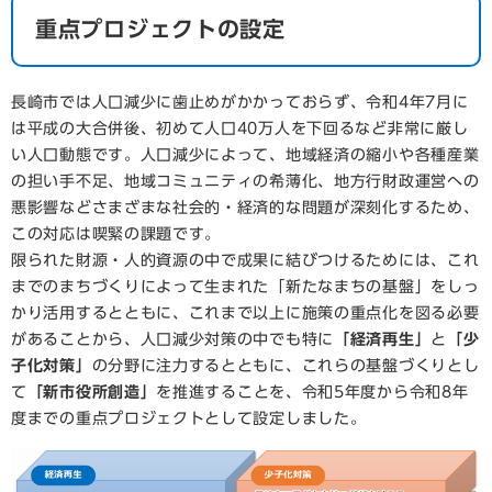
重点プロジェクトの設定
長崎市では人口減少に歯止めがかかっておらず、令和4年7月に
は平成の大合併後、初めて人口40万人を下回るなど非常に厳し
い人口動態です。人口減少によって、地域経済の縮小や各種産業
の担い手不足、地域コミュニティの希薄化、地方行財政運営への
悪影響などさまざまな社会的・経済的な問題が深刻化するため、
この対応は喫緊の課題です。
限られた財源・人的資源の中で成果に結びつけるためには、これ
までのまちづくりによって生まれた「新たなまちの基盤」をしっ
かり活用するとともに、これまで以上に施策の重点化を図る必要
があることから、人口減少対策の中でも特に
「経済再生」
と
「少
子化対策」
の分野に注力するとともに、これらの基盤づくりとし
て
「新市役所創造」
を推進することを、令和5年度から令和8年
度までの重点プロジェクトとして設定しました。