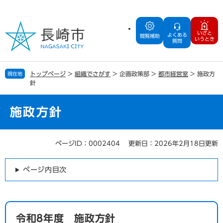
ペ
メ
ー
ニ
ジ
ュ
いざと
よくある
の
ー
閲覧補助
いうとき
質問
先
を
頭
飛
で
ば
トップページ
>
組織でさがす
>
企画政策部
>
都市経営室
>
施政方
現在地
す
し
針
。
て
本
文
施政方針
へ
ページID：0002404
更新日：2026年2月18日更新
本
文
ページ内目次
令和8年度 施政方針