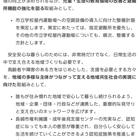
境の向上が求められるなか、
児童・生徒の教育環境の改善と避難
所機能の強化を図る
取組みとして、
市立学校屋内運動場への空調設備の導入に向けた整備計画
を策定します。策定にあたっては、指定避難所を優先し、
その他の市立学校屋内運動場についても、順次、整備する
方針とします。
安全安心な暮らしのためには、非常時だけでなく、日常生活の
中で支え合える地域づくりも必要です。
​ 高齢者や障害のある方をはじめとした、支援を必要とする方々
を、
地域の多様な主体がつながって支える地域共生社会の実現に
向けた
取組みとして、
誰もが住み慣れた地域で安心して暮らし続けられるよう、
地域・企業・団体・行政などが連携した、重層的な見守り
と支え合いのネットワークを広げます。
長崎市権利擁護・成年後見支援センターの充実など、認知
症になっても本人の意思が尊重され、自分らしく安心して
生活を続けていくことができるよう認知症施策を推進しま