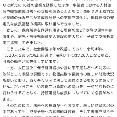
りで新たに16社の企業を誘致したほか、事業者における人材確
保や職場環境改善への支援を進めるとともに、造船や洋上風力な
ど長崎の強みを活かす成長分野への支援を強化し、地域経済の安
定的な成長基盤の構築に取り組んできました。
さらに、保育所等を同時利用する場合の第2子以降の保育料無
償化や、病児・病後児保育受入施設の拡大など、子育て支援も着
実に拡充してきました。
こうした中で、社会動態は年々改善しており、令和4年に
1,530人であった転出超過は、令和7年には728人となるなど、
改善の動きが顕在化しています。
一方、人口減少に伴う経済縮小や担い手不足などへの対応は、
依然として喫緊の課題です。物価高騰や長崎市の厳しい財政状況
も続いており、取り巻く状況は決して楽観できるものではありま
せん。だからこそ、いま得ている変化の勢いを、一時的なものに
終わらせることなく、持続可能な成長につなげていく必要があり
ます。
そのためには、未来への投資が不可欠です。厳しい財政状況の
中であっても、成長分野への戦略的な投資、そして未来を担う子