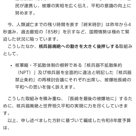
民が連携し、被爆の実相を広く伝え、平和の意識の向上に
努めます。
今、人類滅亡までの残り時間を表す「終末時計」は昨年から4
秒進み、過去最短の「85秒」を示すなど、国際情勢は極めて緊
迫した状況に陥っています。
​ こうしたなか、
核兵器廃絶への動きを大きく後押しする
取組み
として、
核軍縮・不拡散体制の根幹である「核兵器不拡散条約
（NPT）」及び核兵器を全面的に違法と明記した「核兵器
禁止条約」の再検討会議にそれぞれ出席し、被爆地長崎の
平和への思いを強く訴えます。
こうした取組みを積み重ね、「長崎を最後の被爆地に」するた
めに、核兵器廃絶と世界恒久平和の実現に力を尽くしていきま
す。
以上、申し述べました⽅針に基づいて編成した令和8年度予算
は、