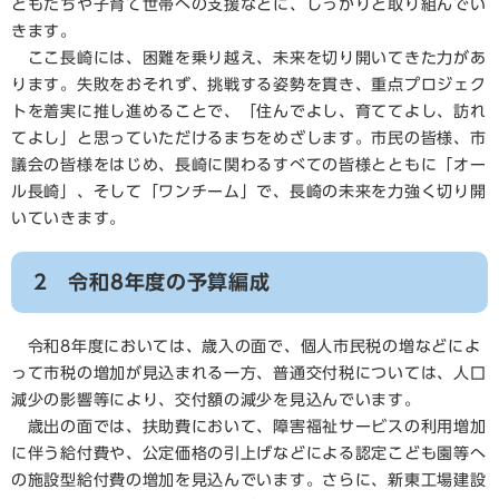
どもたちや子育て世帯への支援などに、しっかりと取り組んでい
きます。
ここ長崎には、困難を乗り越え、未来を切り開いてきた力があ
ります。失敗をおそれず、挑戦する姿勢を貫き、重点プロジェク
トを着実に推し進めることで、「住んでよし、育ててよし、訪れ
てよし」と思っていただけるまちをめざします。市民の皆様、市
議会の皆様をはじめ、長崎に関わるすべての皆様とともに「オー
ル長崎」、そして「ワンチーム」で、長崎の未来を力強く切り開
いていきます。
2 令和8年度の予算編成
令和8年度においては、歳入の面で、個人市民税の増などによ
って市税の増加が見込まれる一方、普通交付税については、人口
減少の影響等により、交付額の減少を見込んでいます。
歳出の面では、扶助費において、障害福祉サービスの利用増加
に伴う給付費や、公定価格の引上げなどによる認定こども園等へ
の施設型給付費の増加を見込んでいます。さらに、新東工場建設