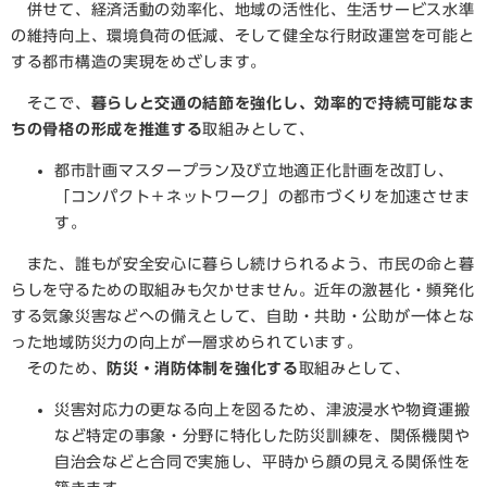
併せて、経済活動の効率化、地域の活性化、生活サービス水準
の維持向上、環境負荷の低減、そして健全な行財政運営を可能と
する都市構造の実現をめざします。
​そこで、
暮らしと交通の結節を強化し、効率的で持続可能なま
ちの骨格の形成を推進する
取組みとして、
都市計画マスタープラン及び立地適正化計画を改訂し、
「コンパクト＋ネットワーク」の都市づくりを加速させま
す。
また、誰もが安全安心に暮らし続けられるよう、市民の命と暮
らしを守るための取組みも欠かせません。近年の激甚化・頻発化
する気象災害などへの備えとして、自助・共助・公助が一体とな
った地域防災力の向上が一層求められています。
そのため、
防災・消防体制を強化する
取組みとして、
災害対応力の更なる向上を図るため、津波浸水や物資運搬
など特定の事象・分野に特化した防災訓練を、関係機関や
自治会などと合同で実施し、平時から顔の見える関係性を