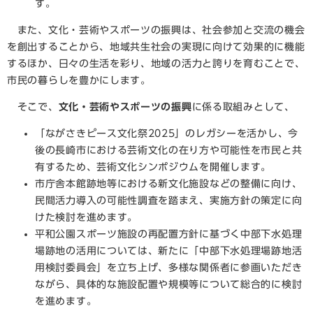
す。
また、文化・芸術やスポーツの振興は、社会参加と交流の機会
を創出することから、地域共生社会の実現に向けて効果的に機能
するほか、日々の生活を彩り、地域の活力と誇りを育むことで、
市民の暮らしを豊かにします。
そこで、
文化・芸術やスポーツの振興
に係る取組みとして、
「ながさきピース文化祭2025」のレガシーを活かし、今
後の長崎市における芸術文化の在り方や可能性を市民と共
有するため、芸術文化シンポジウムを開催します。
市庁舎本館跡地等における新文化施設などの整備に向け、
民間活力導入の可能性調査を踏まえ、実施方針の策定に向
けた検討を進めます。
平和公園スポーツ施設の再配置方針に基づく中部下水処理
場跡地の活用については、新たに「中部下水処理場跡地活
用検討委員会」を立ち上げ、多様な関係者に参画いただき
ながら、具体的な施設配置や規模等について総合的に検討
を進めます。