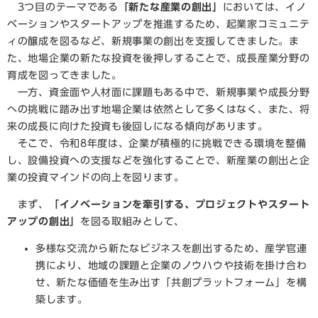
3つ目のテーマである
「新たな産業の創出」
においては、イノ
ベーションやスタートアップを推進するため、起業家コミュニテ
ィの醸成を図るなど、新規事業の創出を支援してきました。ま
た、地場企業の新たな投資を後押しすることで、成長産業分野の
育成を図ってきました。
一方、資金面や人材面に課題もある中で、新規事業や成長分野
への挑戦に踏み出す地場企業は依然として多くはなく、また、将
来の成長に向けた投資も後回しになる傾向があります。
そこで、令和8年度は、企業が積極的に挑戦できる環境を整備
し、設備投資への支援などを強化することで、新産業の創出と企
業の投資マインドの向上を図ります。
まず、
「イノベーションを牽引する、プロジェクトやスタート
アップの創出」
を図る取組みとして、
多様な交流から新たなビジネスを創出するため、産学官連
携により、地域の課題と企業のノウハウや技術を掛け合わ
せ、新たな価値を生み出す「共創プラットフォーム」を構
築します。