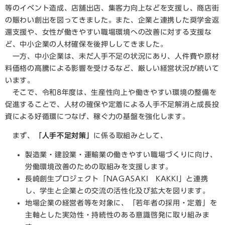
等のイベント造成、店舗出店、集客力向上などを支援し、商店街
の賑わい創出を図ってきました。また、企業と連携した奨学金返
還支援や、女性が働きやすい職場環境への改善に対する支援な
ど、中小企業の人材確保を後押ししてきました。
一方、中小企業は、未だ人手不足の状況にあり、人件費や原材
料価格の高騰による影響を受けるなど、厳しい経営状況が続いて
います。
そこで、令和8年度は、生産性向上や働きやすい環境の整備を
促進することで、人材の確保や定着による人手不足解消と成長投
資による好循環につなげ、稼ぐ力の基盤を強化します。
まず、
「人手不足対策」
に係る取組みとして、
製造業・建設業・運輸業の働きやすい職場づくりに向け、
労働環境改善のための取組みを支援します。
長崎創生プロジェクト「NAGASAKI KAKKI」と連携
し、学生と企業との交流の活性化及び拡大を図ります。
地場企業の経営者等を対象に、「若年者の採用・定着」を
主軸とした実効性・持続性のある意識啓発に取り組みま