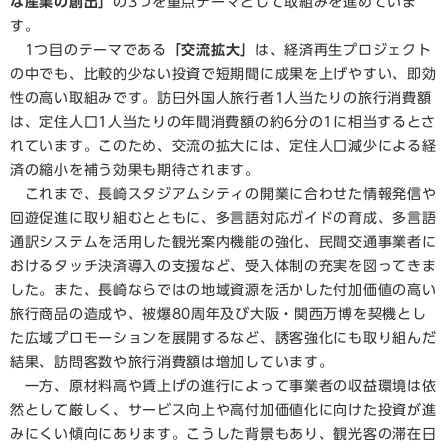
な産業の創出」
の3つを重点テーマとして取組みを進めていま
す。
1つ目のテーマである
「交流拡大」
は、経済再生プロジェクト
の中でも、比較的少ない投資で短期間に成果を上げやすい、即効
性の高い取組みです。訪日外国人旅行者1人当たりの旅行消費額
は、定住人口1人当たりの年間消費額の約6分の1に相当するとさ
れています。このため、交流の拡大には、定住人口減少による経
済の縮小を補う効果も期待されます。
これまで、長崎スタジアムシティの開業に合わせた情報発信や
回遊促進に取り組むとともに、多言語対応ガイドの育成、多言語
通訳システムを活用した観光案内機能の強化、民間交通事業者に
おけるタッチ決済導入の支援など、受入体制の充実を図ってきま
した。また、長崎ならではの地域資源を活かした付加価値の高い
旅行商品の造成や、被爆80周年及び大阪・関西万博を契機とし
た広域プロモーションを展開するなど、誘客強化にも取り組んだ
結果、訪問客数や旅行消費額は増加しています。
一方、原材料高や賃上げの進行によって事業者の収益環境は依
然として厳しく、サービス向上や高付加価値化に向けた投資が進
みにくい傾向にあります。こうした背景もあり、観光客の滞在日