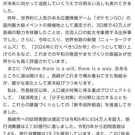
が未来に向かって成長していくうえでの明るい兆しも表れてきま
した。
昨年、世界的に人気のある位置情報ゲーム「ポケモンGO」の
国内最大級イベントの開催地として選定され、3日間で42万人が
長崎の魅力を体験したことは、交流人口の拡大を象徴する出来事
でした。さらに、今年に入り、世界有数の新聞「ニューヨークタ
イムズ」で、「2026年に行くべき52か所」の一つとして取り上
げられるなど、これまでの平和の発信やまちづくりの取組みが世
界からも高く評価されています。
まさに「Where there is a will, there is a way. 志ある
ところに道は開ける」。長崎がこれまで積み重ねてきた取組み
が、確かな変化として実を結びつつあります。
私は、市長就任以来、人口減少対策に係る重点プロジェクトと
して、「経済再生」と「少子化対策」の分野に注力するととも
に、これらの基盤づくりとしての「新市役所創造」を推進してき
ました。
長崎市への訪問客数は直近では令和6年に654万人を超え、旅
行消費額は2,130億円に達しました。令和5年から訪問客数は
7.4％、旅行消費額は19.2％増加しています。また、この2年余