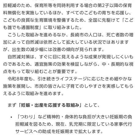
担軽減のため、保育所等を同時利用する場合の第2子以降の保育
料無償化を実施しているほか、すべてのこどもの育ちを応援し、
こどもの良質な生育環境を整備するため、全国に先駆けて「こど
も誰でも通園制度」に取り組みました。
こうした取組みを進めるなか、長崎市の人口は、死亡者数の増
加によって自然減は依然として拡大している状況ではあります
が、出生数の減少幅には改善の傾向が見られます。
自然減対策は、すぐに目に見えるような成果が発現しにくいも
のであるため、適宜施策の効果を検証しながら、中・長期的な視
点をもって取り組むことが重要です。
令和8年度も、引き続きライフステージに応じたきめ細やかな
施策を展開し、市民の皆さんに子育てのしやすさを実感してもら
えるように取組みを進めます。
まず
「妊娠・出産を応援する取組み」
として、
「つわり」など精神的・身体的な負担が大きい妊娠期の負
担軽減を図るため、現在、乳児期に限定している家事代行
サービスへの助成を妊娠期まで拡大します。