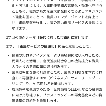
タレントマネジメントシステムを稼働し、人事情報の一元
化と可視化により、人事関連業務の高度化・効率化を行う
とともに、職員が能力を最大限発揮できるようマネジメン
ト強化を図ることで、職員のエンゲージメントを向上さ
せ、組織基盤を強化し、質の高い市民サービスの提供につ
なげます。
2つ⽬の重点テーマ
「時代にあった市役所経営」
では、
まず、
「市民サービスの最適化」
に係る取組みとして、
民間
の知見やアイデアを、より積極的に取り入れるため、
民間人材を活用し、官民連携総合窓口の機能拡充や職員一
人ひとりの意識改革に取り組みます。
業務効率化を更に加速するため、業務や制度を根本的に見
直して再設計するBPR（ビジネスプロセス・リエンジニア
リング）や、AI活用などを推進します。
環境負荷を低減するため、公共施設のLED化などの脱炭素
に向けた取組みや、プラスチックごみの再商品化などの資
源循環の取組みを推進します。