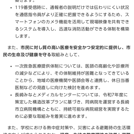
築きます。
119番受信時に、通報者の説明だけでは伝わりにくい状況
を通信指令員がより正確に把握できるようにするため、ス
マートフォンのカメラ機能を活用して現場映像を共有でき
るシステムを導入し、迅速な消防活動ができる体制を構築
します。
また、
市民に対し質の高い医療を安全かつ安定的に提供し、市
民の生命及び健康を守る
取組みとして、
一次救急医療提供体制については、医師の高齢化や診療所
の減少などにより、その体制維持が困難となってきている
ことから、地域の医療機関や医師会等と連携し、休日当番
医制などの見直しに向けた検討を進めます。
長崎みなとメディカルセンターについては、令和7年度に
策定した構造改革プランに基づき、同病院を運営する長崎
市立病院機構とともに、持続可能な病院経営を実現するた
めに必要な取組みを着実に進めます。
また、学校における熱中症対策や、災害による避難時の生活環