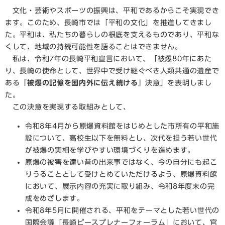
文化・芸術やスポーツの振興は、平和であるからこそ実現でき
ます。このため、長崎市では「平和の文化」を推進してきまし
た。平和は、私たちの暮らしの根底を支えるものであり、平和な
くして、地域の持続可能性を語ることはできません。
私は、令和7年の長崎平和宣言において、「被爆80年にあた
り、長崎の使命として、世界中で受け継ぐべき人類共通の遺産で
ある『
被爆の記憶を国内外に伝え続ける
』決意」を表明しまし
た。
この決意を実現する取組みとして、
令和8年4月から原爆資料館をはじめとした市所有の平和施
設について、高校生以下を無料とし、次代を担う若い世代
が被爆の実相を学びやすい環境づくりを進めます。
原爆の被害を遠い昔の出来事ではなく、今の自分にも起こ
りうることとして受けとめていただけるよう、原爆資料館
において、展示内容の充実に取り組み、令和8年度末の完
成をめざします。
令和8年5月に開催される、平和をテーマとした若い世代の
国際会議「長崎ピースプレナーフォーラム」において、官