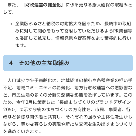
また、
「財政運営の健全化」
に係る更なる歳入確保の取組みと
して、
企業版ふるさと納税の寄附拡大を図るため、長崎市の取組
みに対して関心をもって寄附していただけるようPR業務等
を委託して拡充し、情報発信や提案等をより積極的に行い
ます。
4 その他の主な取組み
人口減少や少子高齢化は、地域経済の縮小や各種産業の担い手
不足、地域コミュニティの希薄化、地方行財政運営への悪影響な
ど、市民生活の多くの分野に深刻な影響を及ぼしています。この
ため、今年2月に策定した「長崎まちづくりのグランドデザイン
2050」に示す今後のまちづくりの方向性を、市民、事業者、行
政など多様な関係者と共有し、それぞれの強みや主体性を生かし
ながら、豊かな暮らしの実現や新たな交流を生み出すまちづくり
を進めていきます。