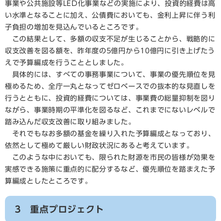
事業や公共施設等LED化事業などの実施により、投資的経費は高
い水準となることに加え、公債費においても、金利上昇に伴う利
子負担の増加を見込んでいるところです。
この結果として、多額の収支不足が生じることから、戦略的に
収支改善を図る額を、昨年度の5億円から10億円に引き上げたう
えで予算編成を行うこととしました。
具体的には、すべての事務事業について、事業の優先順位を見
極めるため、全庁一丸となってゼロベースでの抜本的な見直しを
行うとともに、投資的経費については、事業費の総量抑制を図り
ながら、事業時期の平準化を図るなど、これまでにないレベルで
踏み込んだ収支改善に取り組みました。
それでもなお多額の基金を繰り入れた予算編成となっており、
依然として極めて厳しい財政状況にあると考えています。
このような中においても、限られた財源を市民の皆様が効果を
実感できる施策に重点的に配分するなど、優先順位を踏まえた予
算編成としたところです。
3 重点プロジェクト