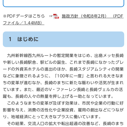
※PDFデータはこちら ☞
施政方針（令和8年2月） （PDF
ファイル／1.44MB）
1 はじめに
九州新幹線西九州ルートの暫定開業をはじめ、出島メッセ長崎
や新しい長崎駅舎、駅ビルの誕生、これまで長崎になかったグレ
ードの外資系ホテルの進出のほか、長崎スタジアムシティの開業
などに象徴されるように、「100年に一度」と言われる大きなま
ちの変革が進むなか、長崎のまちに新たな賑わいや活気が生まれ
ています。また、最近のV・ファーレン長崎と長崎ヴェルカの活
躍も、長崎の人々の熱量を押し上げる一助となっています。
このようなまちの変革が及ぼす効果は、市民や企業の行動に好
影響を与え、消費の活性化や企業投資、雇用の創出などにつなが
り、地域経済にとって大きなプラスに働いています。
その結果、交流人口の拡大や転出超過の改善など、長崎のまち