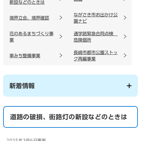
新設などのときは
ながさき市お出かけ公
境界立会、境界確認
園ナビ
花のあるまちづくり事
通学路緊急合同点検
業
危険個所
長崎市都市公園ストッ
車みち整備事業
ク再編事業
新着情報
道路の破損、街路灯の新設などのときは
2025年3月6日更新