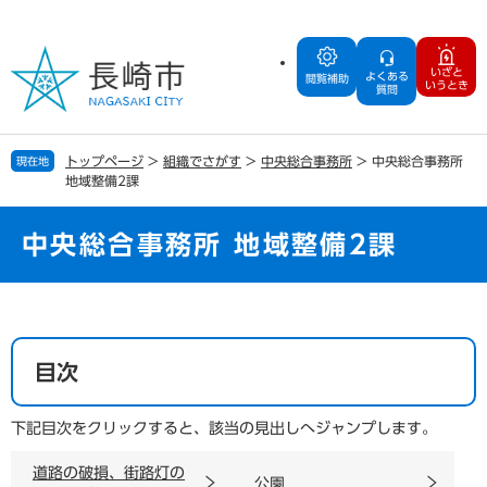
ペ
メ
ー
ニ
ジ
ュ
いざと
よくある
の
ー
閲覧補助
いうとき
質問
先
を
頭
飛
で
ば
トップページ
>
組織でさがす
>
中央総合事務所
>
中央総合事務所
現在地
す
し
地域整備2課
。
て
本
文
中央総合事務所 地域整備2課
へ
本
文
目次
下記目次をクリックすると、該当の見出しへジャンプします。
道路の破損、街路灯の
公園