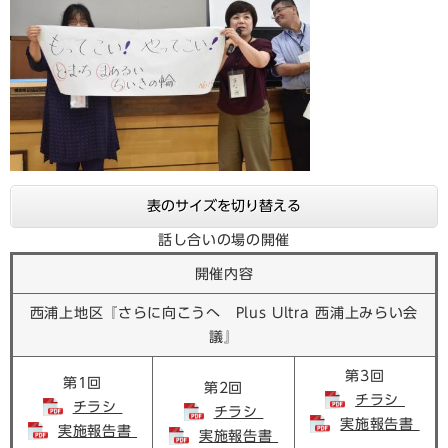
表のサイズを切り替える
話し合いの場の開催
開催内容
西浦上地区『さらに向こうへ Plus Ultra 西浦上みらい会
議』
第3回
第1回
第2回
チラシ
チラシ
チラシ
実施報告書
実施報告書
実施報告書