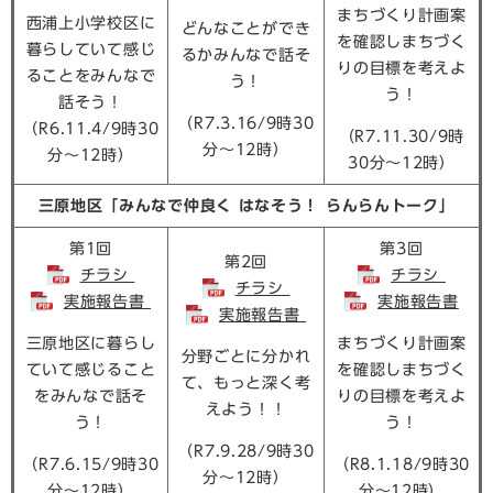
まちづくり計画案
西浦上小学校区に
どんなことができ
を確認しまちづく
暮らしていて感じ
るかみんなで話そ
りの目標を考えよ
ることをみんなで
う！
う！
話そう！
（R7.3.16/9時30
（R6.11.4/9時30
（R7.11.30/9時
分～12時）
分～12時）
30分～12時）
三原地区「みんなで仲良く はなそう！ らんらんトーク」
第1回
第3回
第2回
チラシ
チラシ
チラシ
実施報告書
実施報告書
実施報告書
三原地区に暮らし
まちづくり計画案
分野ごとに分かれ
ていて感じること
を確認しまちづく
て、もっと深く考
をみんなで話そ
りの目標を考えよ
えよう！！
う！
う！
（R7.9.28/9時30
（R7.6.15/9時30
（R8.1.18/9時30
分～12時）
分～12時）
分～12時）