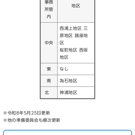
事務
地区
所管
内
西浦上地区 三
原地区 銭座地
中央
区
桜町地区 西坂
地区
東
なし
南
為石地区
北
神浦地区
※令和8年5月25日更新
※他の準備委員会も順次更新