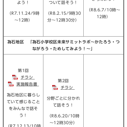
よう！
ついて話そう！
（R8.6.7/10時～
（R7.11.24/9時
（R8.2.15/9時30
12時）
～12時）
分～12時30分）
為石地区 「為石小学校区未来サミットラボ～かたろう・つ
ながろう・ためしてみよう！～」
第1回
チラシ
第2回
実施報告書
チラシ
為石地区に暮らし
分野ごとに分かれ
ていて感じること
て話そう！
をみんなで話そ
う！
（R8.6.20/10時
～12時30分）
（R7.12.13/10時