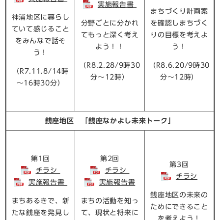
実施報告書
まちづくり計画案
神浦地区に暮らし
分野ごとに分かれ
を確認しまちづく
ていて感じること
てもっと深く考え
りの目標を考えよ
をみんなで話そ
よう！！
う！
う！
（R8.2.28/9時30
（R8.6.20/9時30
（R7.11.8/14時
分～12時）
分～12時）
～16時30分）
銭座地区 「銭座なかよし未来トーク」
第1回
第2回
第3回
チラシ
チラシ
チラシ
実施報告書
実施報告書
銭座地区の未来の
まちあるきで、新
まちの活動を知っ
ためにできること
たな銭座を発見し
て、現状と将来に
を考えよう！