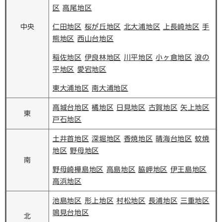
区
高尾地区
中央
仁田地区
桜が丘地区
北大浦地区
上長崎地区
手
熊地区
西山台地区
稲佐地区
伊良林地区
川平地区
小ヶ倉地区
浪の
平地区
愛宕地区
東大浦地区
南大浦地区
高城台地区
橘地区
日見地区
古賀地区
矢上地区
東
戸石地区
土井首地区
深堀地区
香焼地区
晴海台地区
蚊焼
地区
野母地区
南
野母崎樺島地区
高島地区
脇岬地区
伊王島地区
高浜地区
池島地区
形上地区
村松地区
長浦地区
三重地区
鳴見台地区
北