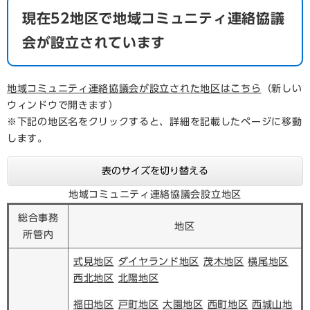
現在52地区で地域コミュニティ連絡協議
会が設立されています
地域コミュニティ連絡協議会が設立された地区はこちら
（新しい
ウィンドウで開きます）
※下記の地区名をクリックすると、詳細を記載したページに移動
します。
表のサイズを切り替える
地域コミュニティ連絡協議会設立地区
総合事務
地区
所管内
式見地区
ダイヤランド地区
茂木地区
横尾地区
西北地区
北陽地区
福田地区
戸町地区
大園地区
西町地区
西城山地