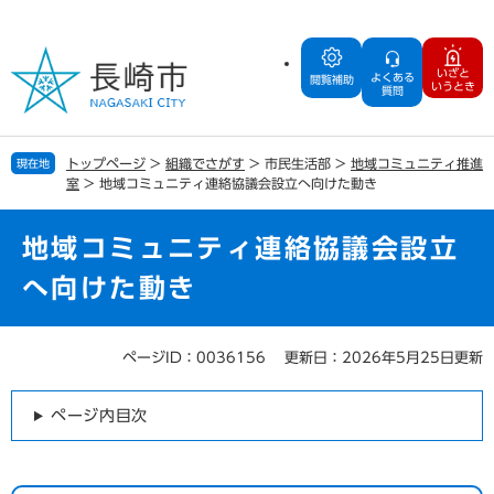
ペ
メ
ー
ニ
ジ
ュ
いざと
よくある
の
ー
閲覧補助
いうとき
質問
先
を
頭
飛
で
ば
トップページ
>
組織でさがす
>
市民生活部
>
地域コミュニティ推進
現在地
す
し
室
>
地域コミュニティ連絡協議会設立へ向けた動き
。
て
本
文
地域コミュニティ連絡協議会設立
へ
へ向けた動き
ページID：0036156
更新日：2026年5月25日更新
本
文
ページ内目次