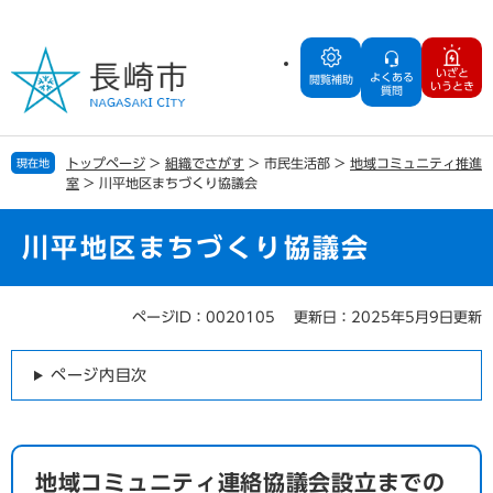
ペ
メ
ー
ニ
ジ
ュ
いざと
よくある
の
ー
閲覧補助
いうとき
質問
先
を
頭
飛
で
ば
トップページ
>
組織でさがす
>
市民生活部
>
地域コミュニティ推進
現在地
す
し
室
>
川平地区まちづくり協議会
。
て
本
文
川平地区まちづくり協議会
へ
ページID：0020105
更新日：2025年5月9日更新
本
文
ページ内目次
地域コミュニティ連絡協議会設立までの