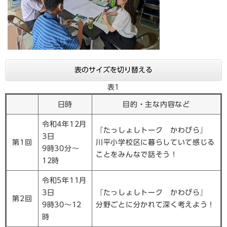
表のサイズを切り替える
表1
日時
目的・主な内容など
令和4年12月
『たっしょしトーク かわびら』
3日
第1回
川平小学校区に暮らしていて感じる
9時30分～
ことをみんなで話そう！
12時
令和5年11月
3日
『たっしょしトーク かわびら』
第2回
9時30～12
分野ごとに分かれて深く考えよう！
時