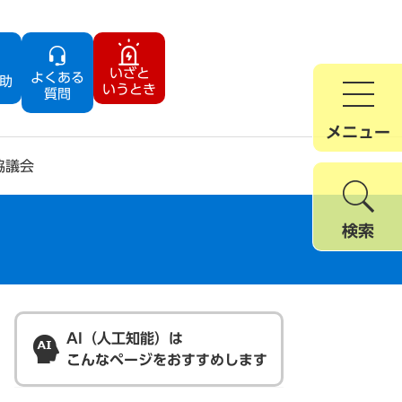
いざと
よくある
助
いうとき
質問
メニュー
協議会
検索
AI（人工知能）は
こんなページをおすすめします