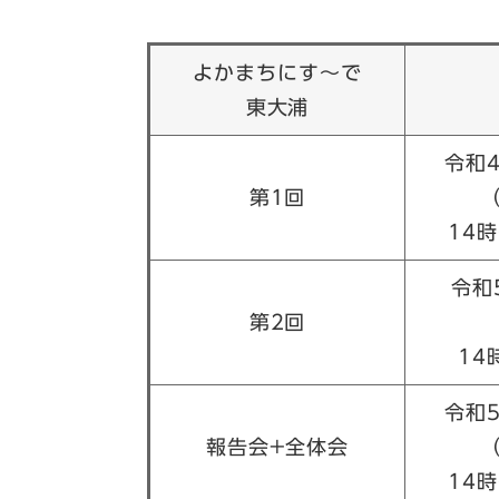
よかまちにす～で
東大浦
令和4
第1回
​
14時
令和
第2回
14時
令和5
報告会+全体会
14時