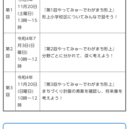
11月20日
第1
『第1回やってみゅ～でわがまち形上』
(土曜日)
回
形上小学校区についてみんなで話そう！
13時～15
時
令和4年7
月3日(日
第2
『第2回やってみゅ～でわがまち形上』
曜日)
回
分野ごとに分かれて、深く考えよう！
10時～12
時
令和4年
11月20日
『第3回やってみゅ～でわがまち形上』
第3
(日曜日)
まちづくり計画の素案を確認し、将来像を
回
10時～12
考えよう！
時