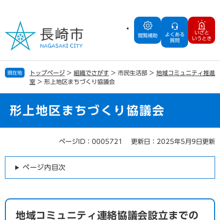
ペ
メ
ー
ニ
ジ
ュ
いざと
よくある
の
ー
閲覧補助
いうとき
質問
先
を
頭
飛
で
ば
トップページ
>
組織でさがす
>
市民生活部
>
地域コミュニティ推進
現在地
す
し
室
>
形上地区まちづくり協議会
。
て
本
文
形上地区まちづくり協議会
へ
ページID：0005721
更新日：2025年5月9日更新
本
文
ページ内目次
地域コミュニティ連絡協議会設立までの