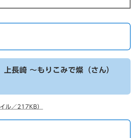
」上長崎 ～もりこみで燦（さん）
イル／217KB）