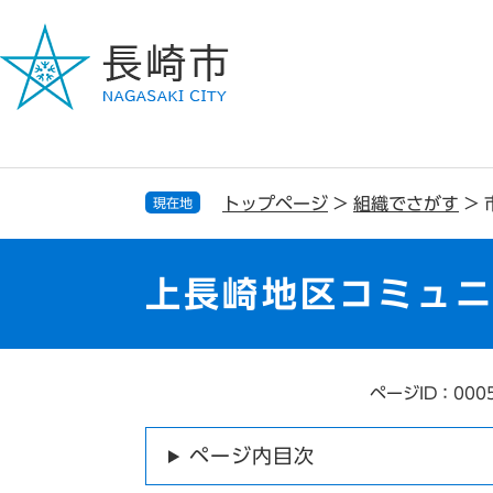
ペ
メ
ー
ニ
ジ
ュ
の
ー
先
を
頭
飛
で
ば
す
し
トップページ
>
組織でさがす
>
現在地
。
て
本
文
上長崎地区コミュ
へ
ページID：000
本
文
ページ内目次