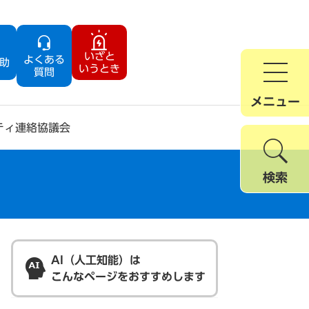
いざと
よくある
助
いうとき
質問
メニュー
ティ連絡協議会
検索
AI（人工知能）は
こんなページをおすすめします