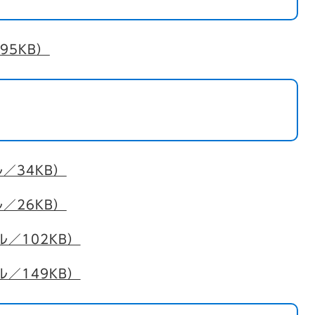
95KB）
／34KB）
／26KB）
ル／102KB）
ル／149KB）