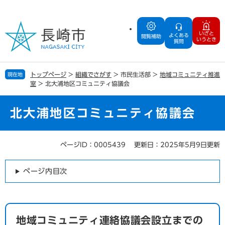
ペ
メ
ー
ニ
ジ
ュ
いざと
よくある
の
ー
閲覧補助
いうとき
質問
先
を
頭
飛
で
ば
トップページ
>
組織でさがす
>
市民生活部
>
地域コミュニティ推進
現在地
す
し
室
>
北大浦地区コミュニティ協議会
。
て
本
文
北大浦地区コミュニティ協議会
へ
ページID：0005439
更新日：2025年5月9日更新
本
文
ページ内目次
地域コミュニティ連絡協議会設立までの