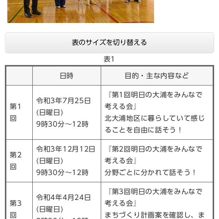
表のサイズを切り替える
表1
日時
目的・主な内容など
『第1回明日の大浦をみんなで
令和3年7月25日
第1
考える会』
(日曜日)
回
北大浦地区に暮らしていて感じ
9時30分～12時
ることを自由に話そう！
令和3年12月12日
『第2回明日の大浦をみんなで
第2
(日曜日)
考える会』
回
9時30分～12時
分野ごとに分かれて話そう！
『第3回明日の大浦をみんなで
令和4年4月24日
第3
考える会』
(日曜日)
回
まちづくり計画案を確認し、ま