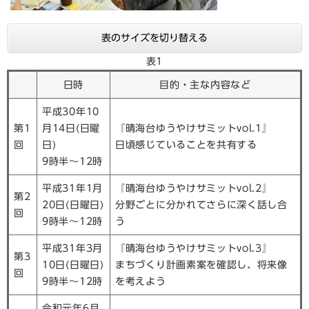
表のサイズを切り替える
表1
日時
目的・主な内容など
平成30年10
第1
月14日(日曜
『晴海台ゆうやけサミットvol.1』
回
日)
日頃感じていることを共有する
9時半～12時
平成31年1月
『晴海台ゆうやけサミットvol.2』
第2
20日(日曜日)
分野ごとに分かれてさらに深く話し合
回
9時半～12時
う
平成31年3月
『晴海台ゆうやけサミットvol.3』
第3
10日(日曜日)
まちづくり計画素案を確認し、将来像
回
9時半～12時
を考えよう
令和元年6月