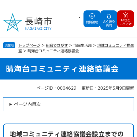
ペ
メ
ー
ニ
ジ
ュ
いざと
よくある
の
ー
閲覧補助
いうとき
質問
先
を
頭
飛
で
ば
トップページ
>
組織でさがす
>
市民生活部
>
地域コミュニティ推進
現在地
す
し
室
>
晴海台コミュニティ連絡協議会
。
て
本
文
晴海台コミュニティ連絡協議会
へ
ページID：0004629
更新日：2025年5月9日更新
本
文
ページ内目次
地域コミュニティ連絡協議会設立までの