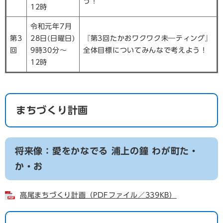
う！
12時
令和元年7月
第3
28日(日曜日)
『第3回たかおワクワク未―ティング』
回
9時30分～
全体目標についてみんなで考えよう！
12時
まちづくり計画
将来像：愛をかなでる 浦上の鐘 わが町た・
か・お
高尾まちづくり計画（PDFファイル／339KB）