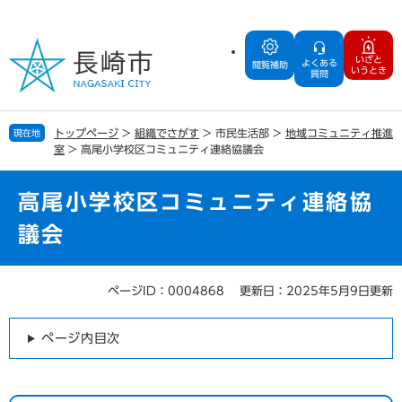
ペ
メ
ー
ニ
ジ
ュ
いざと
よくある
の
ー
閲覧補助
いうとき
質問
先
を
頭
飛
で
ば
トップページ
>
組織でさがす
>
市民生活部
>
地域コミュニティ推進
現在地
す
し
室
>
高尾小学校区コミュニティ連絡協議会
。
て
本
文
高尾小学校区コミュニティ連絡協
へ
議会
ページID：0004868
更新日：2025年5月9日更新
本
文
ページ内目次