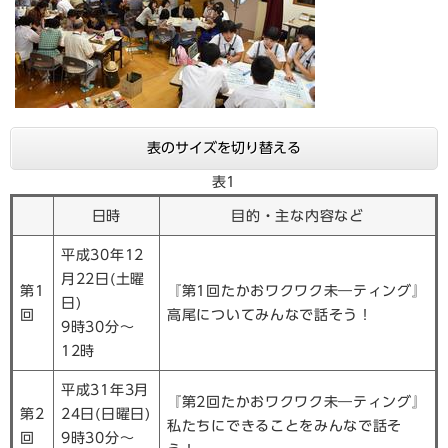
表のサイズを切り替える
表1
日時
目的・主な内容など
平成30年12
月22日(土曜
第1
『第1回たかおワクワク未―ティング』
日)
回
高尾についてみんなで話そう！
9時30分～
12時
平成31年3月
『第2回たかおワクワク未―ティング』
第2
24日(日曜日)
私たちにできることをみんなで話そ
回
9時30分～