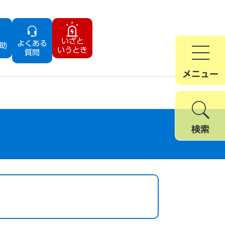
いざと
よくある
助
いうとき
質問
メニュー
検索