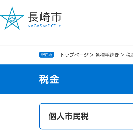
ペ
メ
ー
ニ
ジ
ュ
の
ー
先
を
頭
飛
で
ば
す
し
トップページ
>
各種手続き
>
税
現在地
。
て
本
文
税金
へ
本
文
個人市民税