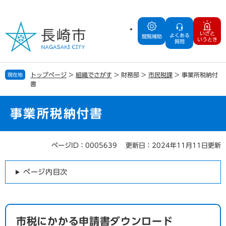
ペ
メ
ー
ニ
ジ
ュ
いざと
よくある
の
ー
閲覧補助
いうとき
質問
先
を
頭
飛
で
ば
トップページ
>
組織でさがす
>
財務部
>
市民税課
>
事業所税納付
現在地
す
し
書
。
て
本
文
事業所税納付書
へ
ページID：0005639
更新日：2024年11月11日更新
本
文
ページ内目次
市税にかかる申請書ダウンロード