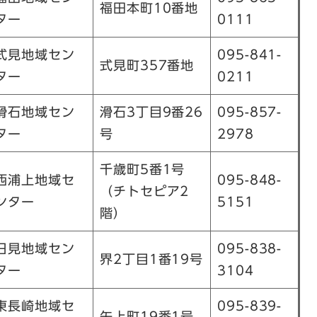
福田本町10番地
ター
0111
式見地域セン
095-841-
式見町357番地
ター
0211
滑石地域セン
滑石3丁目9番26
095-857-
ター
号
2978
千歳町5番1号
西浦上地域セ
095-848-
（チトセピア2
ンター
5151
階）
日見地域セン
095-838-
界2丁目1番19号
ター
3104
東長崎地域セ
095-839-
矢上町19番1号