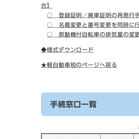
合】
○ 登録証明／廃車証明の再発行
○ 名義変更と番号変更を同時に
○ 原動機付自転車の排気量の変
◆様式ダウンロード
★軽自動車税のページへ戻る
手続窓口一覧