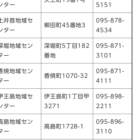
ンター
5151
土井首地域セ
095-878-
柳田町45番地3
ンター
4534
深堀地域セン
深堀町5丁目182
095-871-
ター
番地
3101
香焼地域セン
095-871-
香焼町1070-32
ター
4111
伊王島地域セ
伊王島町1丁目甲
095-898-
ンター
3271
2211
高島地域セン
095-896-
高島町1728-1
ター
3110