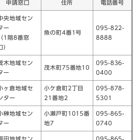
申請窓口
住所
電話番号
中央地域セン
ター
095-822-
魚の町4番1号
（1階8番窓
8888
口）
茂木地域セン
095-836-
茂木町75番地10
ター
0400
小ヶ倉地域セ
小ケ倉町2丁目
095-878-
ンター
21番地2
5301
小榊地域セン
小瀬戸町1015番
095-865-
ター
地7
0740
福田地域セン
095-865-