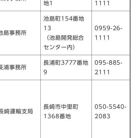
地1
1111
池島町154番地
13
0959-26-
池島事務所
（池島開発総合
1111
センター内）
長浦町3777番地
095-885-
長浦事務所
9
2111
長崎市中里町
050-5540-
長崎運輸支局
1368番地
2083