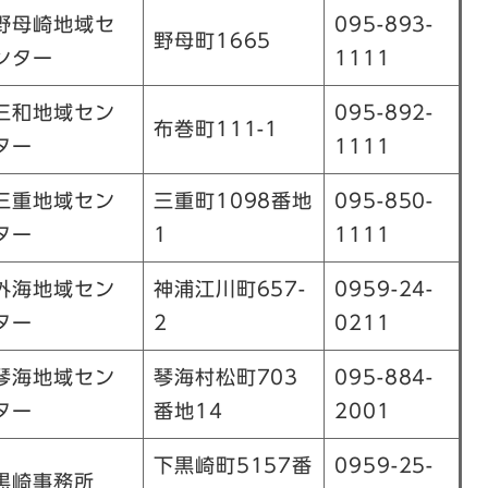
野母崎地域セ
095-893-
野母町1665
ンター
1111
三和地域セン
095-892-
布巻町111-1
ター
1111
三重地域セン
三重町1098番地
095-850-
ター
1
1111
外海地域セン
神浦江川町657-
0959-24-
ター
2
0211
琴海地域セン
琴海村松町703
095-884-
ター
番地14
2001
下黒崎町5157番
0959-25-
黒崎事務所