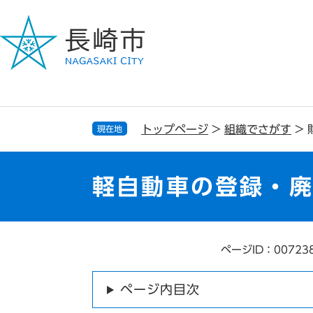
ペ
メ
ー
ニ
ジ
ュ
の
ー
先
を
頭
飛
で
ば
す
し
トップページ
>
組織でさがす
>
現在地
。
て
本
文
軽自動車の登録・
へ
ページID：00723
本
文
ページ内目次