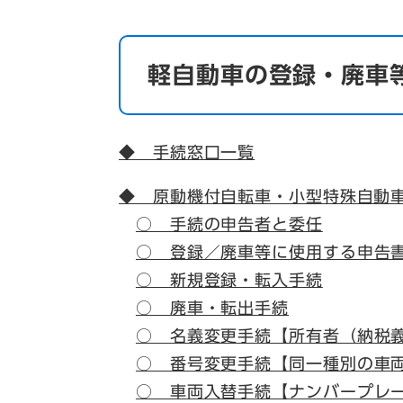
軽自動車の登録・廃車
◆ 手続窓口一覧
◆ 原動機付自転車・小型特殊自動
○ 手続の申告者と委任
○ 登録／廃車等に使用する申告
○ 新規登録・転入手続
○ 廃車・転出手続
○ 名義変更手続【所有者（納税
○ 番号変更手続【同一種別の車
○ 車両入替手続【ナンバープレ