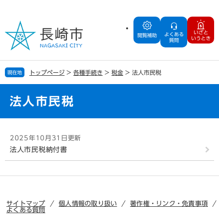
ペ
メ
ー
ニ
ジ
ュ
いざと
よくある
の
ー
閲覧補助
いうとき
質問
先
を
頭
飛
で
ば
トップページ
>
各種手続き
>
税金
>
法人市民税
現在地
す
し
。
て
本
法人市民税
文
へ
本
2025年10月31日更新
文
法人市民税納付書
サイトマップ
個人情報の取り扱い
著作権・リンク・免責事項
よくある質問