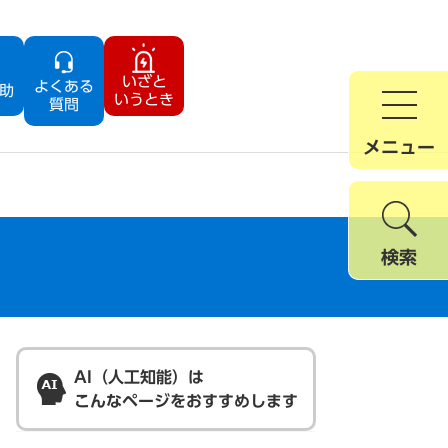
いざと
よくある
助
いうとき
質問
メニュー
検索
AI（人工知能）は
こんなページをおすすめします