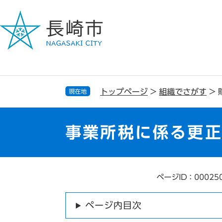
ペ
メ
ー
ニ
ジ
ュ
の
ー
先
を
頭
飛
で
ば
す
し
トップページ
>
組織でさがす
>
現在地
。
て
本
文
事業所税に係る更
へ
ページID：00025
本
文
ページ内目次