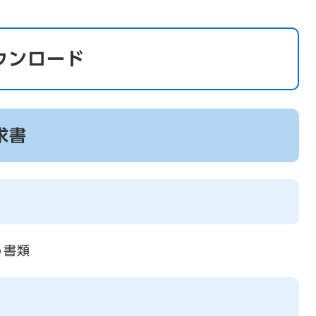
ウンロード
求書
う書類