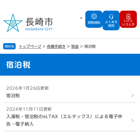
ペ
メ
ー
ニ
ジ
ュ
いざと
よくある
の
ー
閲覧補助
いうとき
質問
先
を
頭
飛
で
ば
トップページ
>
各種手続き
>
税金
>
宿泊税
現在地
す
し
。
て
本
宿泊税
文
へ
本
2026年1月26日更新
文
宿泊税
2024年11月11日更新
入湯税・宿泊税のeLTAX（エルタックス）による電子申
告・電子納入