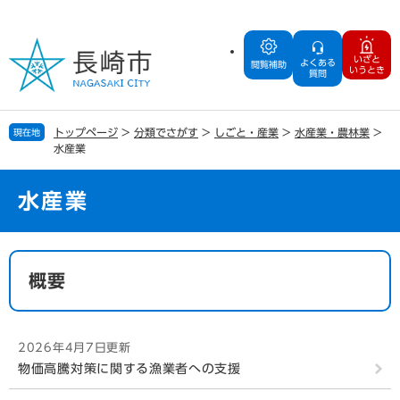
ペ
メ
ー
ニ
ジ
ュ
いざと
よくある
の
ー
閲覧補助
いうとき
質問
先
を
頭
飛
で
ば
トップページ
>
分類でさがす
>
しごと・産業
>
水産業・農林業
>
現在地
す
し
水産業
。
て
本
文
水産業
へ
本
文
概要
2026年4月7日更新
物価高騰対策に関する漁業者への支援