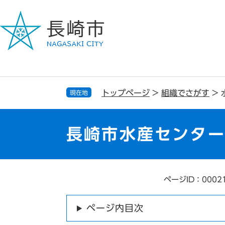
ペ
メ
ー
ニ
ジ
ュ
の
ー
先
を
頭
飛
で
ば
す
し
トップページ
>
組織でさがす
>
現在地
。
て
本
文
長崎市水産センタ
へ
ページID：0002
本
文
ページ内目次