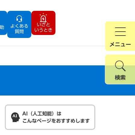
いざと
よくある
助
いうとき
質問
メニュー
検索
AI（人工知能）は
こんなページをおすすめします