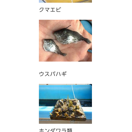
クマエビ
ウスバハギ
ホンダワラ類