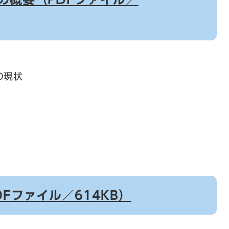
の現状
DFファイル／614KB）