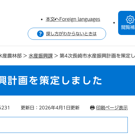
本文へ
Foreign languages
閲覧補
探し方がわからないときは
水産農林部
>
水産振興課
>
第4次長崎市水産振興計画を策定
興計画を策定しました
5231
更新日：2026年4月1日更新
印刷ページ表示