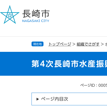
ペ
メ
ー
ニ
ジ
ュ
の
ー
先
を
頭
飛
で
ば
す
し
トップページ
>
組織でさがす
>
現在地
。
て
本
文
第4次長崎市水産振
へ
ページID：000
本
文
ページ内目次