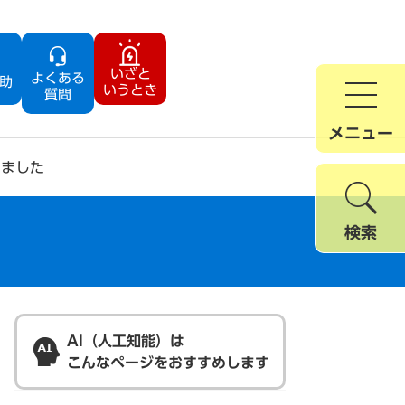
いざと
よくある
助
いうとき
質問
メニュー
しました
検索
AI（人工知能）は
こんなページをおすすめします