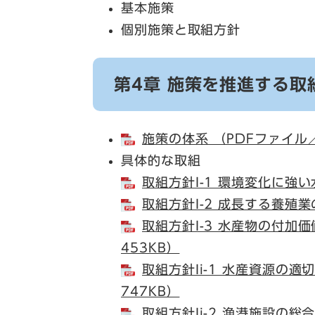
基本施策
個別施策と取組方針
第4章 施策を推進する取
施策の体系 （PDFファイル／
具体的な取組
取組方針I-1 環境変化に強い
取組方針I-2 成長する養殖業
取組方針I-3 水産物の付加
453KB）
取組方針Ii-1 水産資源の
747KB）
取組方針Ii-2 漁港施設の総