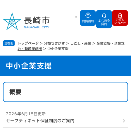
ペ
メ
ー
ニ
ジ
ュ
いざと
よくある
の
ー
閲覧補助
いうとき
質問
先
を
頭
飛
で
ば
トップページ
>
分類でさがす
>
しごと・産業
>
企業支援・企業立
現在地
す
し
地・新産業創出
>
中小企業支援
。
て
本
文
中小企業支援
へ
本
文
概要
2026年6月15日更新
セーフティネット保証制度のご案内