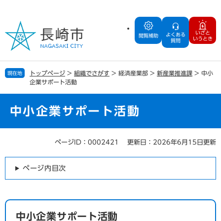
ペ
メ
ー
ニ
ジ
ュ
いざと
よくある
の
ー
閲覧補助
いうとき
質問
先
を
頭
飛
で
ば
トップページ
>
組織でさがす
>
経済産業部
>
新産業推進課
>
中小
現在地
す
し
企業サポート活動
。
て
本
文
中小企業サポート活動
へ
ページID：0002421
更新日：2026年6月15日更新
本
文
ページ内目次
中小企業サポート活動