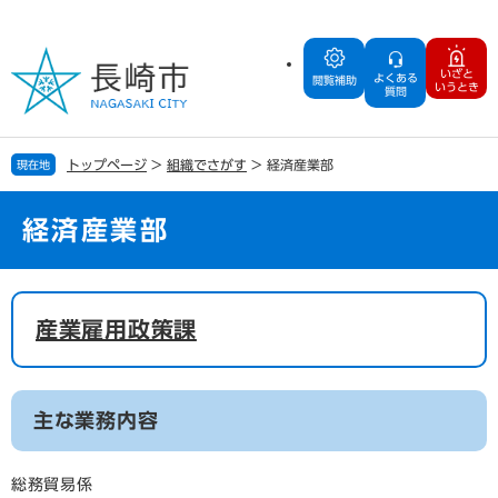
ペ
メ
ー
ニ
ジ
ュ
いざと
よくある
の
ー
閲覧補助
いうとき
質問
先
を
頭
飛
で
ば
トップページ
>
組織でさがす
>
経済産業部
現在地
す
し
。
て
本
経済産業部
文
へ
本
文
産業雇用政策課
主な業務内容
総務貿易係