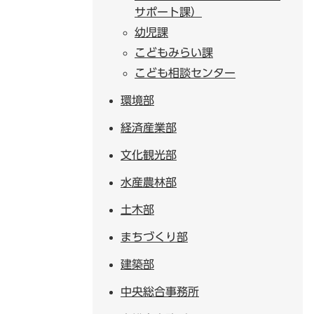
サポート課）
幼児課
こどもみらい課
こども相談センター
環境部
経済産業部
文化観光部
水産農林部
土木部
まちづくり部
建築部
中央総合事務所