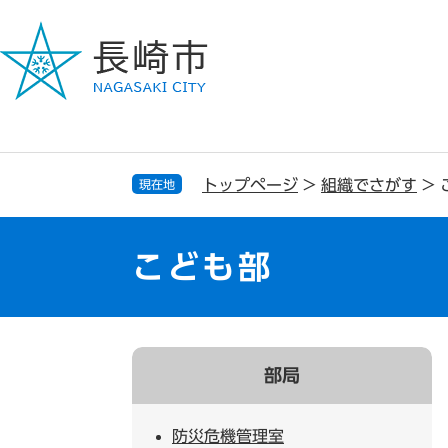
ペ
メ
ー
ニ
ジ
ュ
の
ー
先
を
頭
飛
で
ば
す
し
トップページ
>
組織でさがす
>
現在地
。
て
本
文
こども部
へ
部局
防災危機管理室