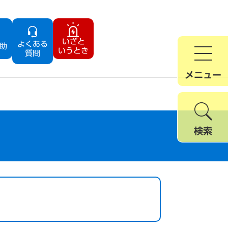
いざと
よくある
助
いうとき
質問
メニュー
検索