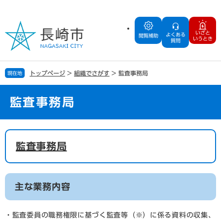
ペ
メ
ー
ニ
ジ
ュ
いざと
よくある
の
ー
閲覧補助
いうとき
質問
先
を
頭
飛
で
ば
トップページ
>
組織でさがす
>
監査事務局
現在地
す
し
。
て
本
監査事務局
文
へ
本
文
監査事務局
主な業務内容
・監査委員の職務権限に基づく監査等（※）に係る資料の収集、