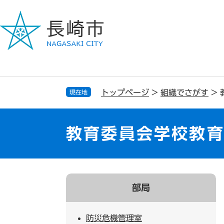
ペ
メ
ー
ニ
ジ
ュ
の
ー
先
を
頭
飛
で
ば
す
し
トップページ
>
組織でさがす
>
現在地
。
て
本
文
教育委員会学校教
へ
部局
防災危機管理室