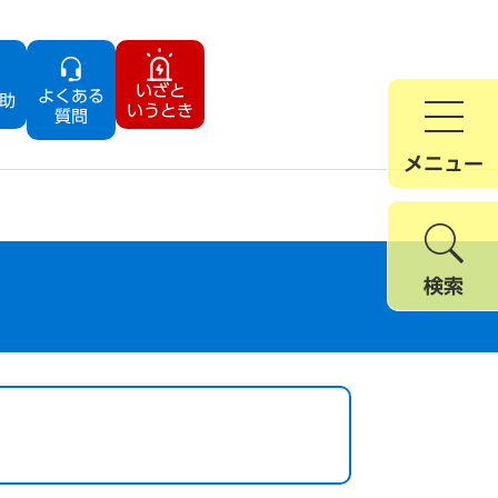
いざと
よくある
助
いうとき
質問
メニュー
検索