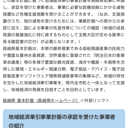
この基本計画に基づく地域経済牽引事業計画を長崎県知事に申請
し、承認を受けた事業者は、事業に必要な設備投資にかかる減税
措置など各種支援措置を受けることができます。（なお、支援措
置のうち、税の減免を受けるためには、事業計画への県からの承
認に加え、国による事業の先進性等についての確認（地域の成長
発展の基盤強化に特に資するものとして主務大臣が定める基準に
係る確認書の交付）が必要となります。）
長崎県基本計画は、本県の基幹産業である造船関連産業の技術力
や豊富な農林水産資源、世界遺産に登録された「明治日本の産業
革命遺産」等の多様で豊富な観光資源、海洋や離島・半島等を活
用した環境・エネルギー関連分野、電子部品・デバイス・電子回
路製造業やソフトウェア開発関連産業等の集積など、地域の特性
を生かした地域経済牽引事業を、県内全市町と一体となって支援
し、地域経済の発展を目指すことを目的としています。
長崎県 基本計画（長崎県ホームページ）
＜外部リンク＞
地域経済牽引事業計画の承認を受けた事業者
の紹介