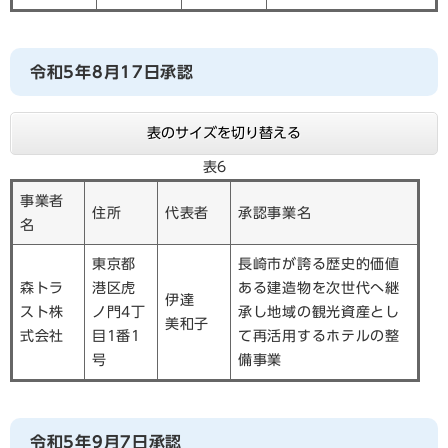
令和5年8月17日承認
表のサイズを切り替える
表6
事業者
住所
代表者
承認事業名
名
東京都
長崎市が誇る歴史的価値
森トラ
港区虎
ある建造物を次世代へ継
伊達
スト株
ノ門4丁
承し地域の観光資産とし
美和子
式会社
目1番1
て再活用するホテルの整
号
備事業
令和5年9月7日承認