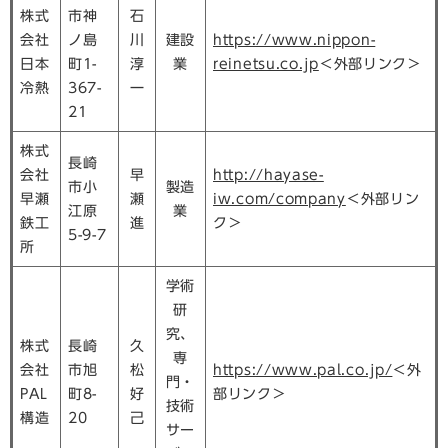
株式
市神
石
会社
ノ島
川
建設
https://www.nippon-
日本
町1-
淳
業
reinetsu.co.jp
＜外部リンク＞
冷熱
367-
一
21
株式
長崎
会社
早
http://hayase-
市小
製造
早瀬
瀬
iw.com/company
＜外部リン
江原
業
鉄工
進
ク＞
5-9-7
所
学術
研
究、
株式
長崎
久
専
会社
市旭
松
https://www.pal.co.jp/
＜外
門・
PAL
町8-
好
部リンク＞
技術
構造
20
己
サー