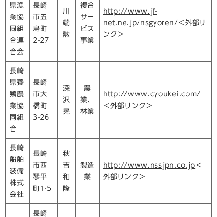
県漁
長崎
複合
川
http://www.jf-
業協
市五
サー
端
net.ne.jp/nsgyoren/
＜外部リ
同組
島町
ビス
勲
ンク＞
合連
2-27
事業
合会
長崎
県養
長崎
深
農
鶏農
市大
http://www.cyoukei.com/
沢
業、
業協
橋町
＜外部リンク＞
晃
林業
同組
3-26
合
長崎
長崎
秋
船舶
市西
吉
製造
http://www.nssjpn.co.jp
＜
装備
琴平
和
業
外部リンク＞
株式
町1-5
隆
会社
長崎