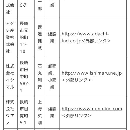
一
式会
6-7
業
郎
社
アダ
長崎
安
チ産
市元
達
建設
https://www.adachi-
業株
船町
健
業
ind.co.jp
＜外部リンク＞
式会
11-
蔵
社
18
長崎
株式
石
卸売
市田
会社
丸
業、
http://www.ishimaru.ne.jp
中町
イシ
利
小売
＜外部リンク＞
587-
マル
行
業
1
株式
長崎
上
会社
市目
野
建設
https://www.ueno-inc.com
ウヱ
覚町
英
業
＜外部リンク＞
ノ
5-1
剛