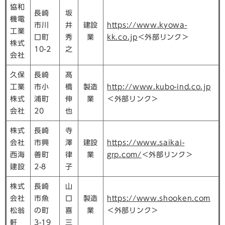
協和
長崎
坂
機電
市川
井
建設
https://www.kyowa-
工業
口町
秀
業
kk.co.jp
＜外部リンク＞
株式
10-2
之
会社
久保
長崎
髙
工業
市小
橋
製造
http://www.kubo-ind.co.jp
株式
浦町
伸
業
＜外部リンク＞
会社
20
也
株式
長崎
寺
会社
市興
澤
建設
https://www.saikai-
西海
善町
律
業
grp.com/
＜外部リンク＞
建設
2-8
子
株式
長崎
山
会社
市魚
口
製造
https://www.shooken.com
松翁
の町
喜
業
＜外部リンク＞
軒
3-19
三