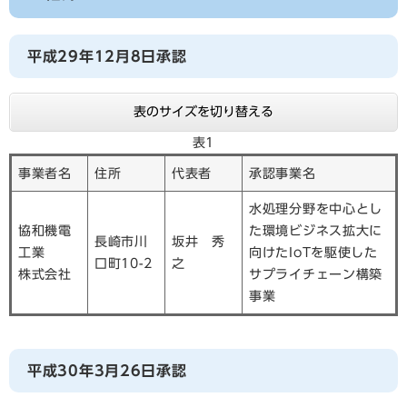
平成29年12月8日承認
表のサイズを切り替える
表1
事業者名
住所
代表者
承認事業名
水処理分野を中心とし
協和機電
た環境ビジネス拡大に
長崎市川
坂井 秀
工業
向けたIoTを駆使した
口町10-2
之
株式会社
サプライチェーン構築
事業
平成30年3月26日承認