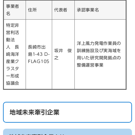
事業者
住所
代表者
承認事業名
名
特定非
営利活
動法
洋上風力発電作業員の
人 長
長崎市出
坂井 俊
訓練施設及び実海域を
崎海洋
島1-43 D-
之
用いた研究開発拠点の
産業ク
FLAG105
整備運営事業
ラスタ
ー形成
協議会
地域未来牽引企業