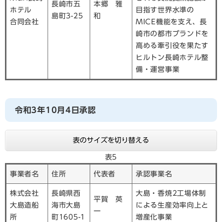
長崎市五
本郷 雅
ホテル
目指す世界水準の
島町3-25
和
合同会社
MICE機能を支え、長
崎市の都市ブランドを
高める牽引役を果たす
ヒルトン長崎ホテル整
備・運営事業
令和3年10月4日承認
表のサイズを切り替える
表5
事業者名
住所
代表者
承認事業名
株式会社
長崎県西
大島・香焼2工場体制
平賀 英
大島造船
海市大島
による生産効率向上と
一
所
町1605-1
増産化事業