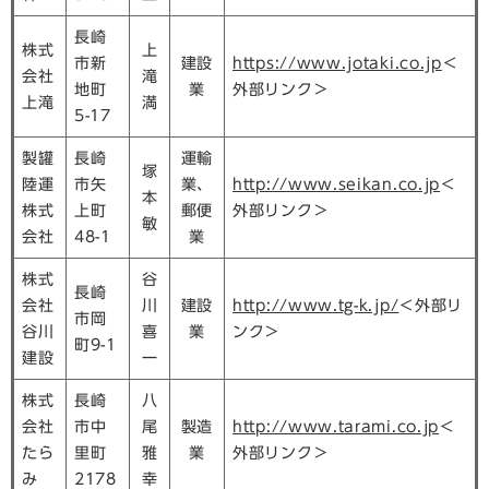
長崎
株式
上
市新
建設
https://www.jotaki.co.jp
＜
会社
滝
地町
業
外部リンク＞
上滝
満
5-17
製罐
長崎
運輸
塚
陸運
市矢
業、
http://www.seikan.co.jp
＜
本
株式
上町
郵便
外部リンク＞
敏
会社
48-1
業
株式
谷
長崎
会社
川
建設
http://www.tg-k.jp/
＜外部リ
市岡
谷川
喜
業
ンク＞
町9-1
建設
一
株式
長崎
八
会社
市中
尾
製造
http://www.tarami.co.jp
＜
たら
里町
雅
業
外部リンク＞
み
2178
幸