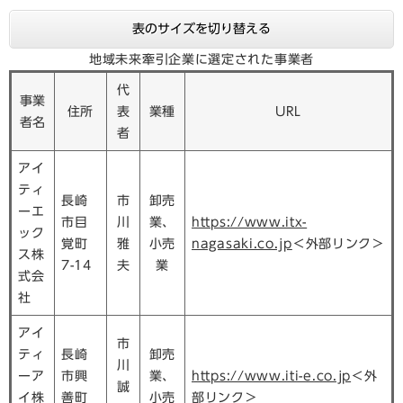
表のサイズを切り替える
地域未来牽引企業に選定された事業者
代
事業
住所
表
業種
URL
者名
者
アイ
ティ
長崎
市
卸売
ーエ
市目
川
業、
https://www.itx-
ック
覚町
雅
小売
nagasaki.co.jp
＜外部リンク＞
ス株
7-14
夫
業
式会
社
アイ
市
ティ
長崎
卸売
川
ーア
市興
業、
https://www.iti-e.co.jp
＜外
誠
イ株
善町
小売
部リンク＞