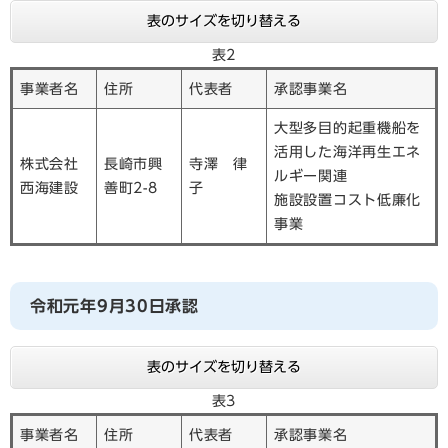
表のサイズを切り替える
表2
事業者名
住所
代表者
承認事業名
大型多目的起重機船を
活用した海洋再生エネ
株式会社
長崎市興
寺澤 律
ルギー関連
西海建設
善町2-8
子
施設設置コスト低廉化
事業
令和元年9月30日承認
表のサイズを切り替える
表3
事業者名
住所
代表者
承認事業名