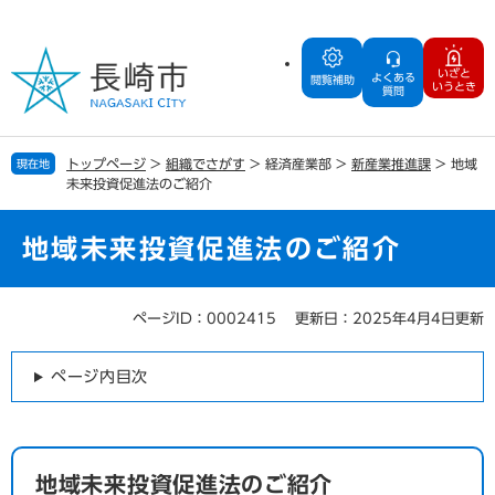
ペ
メ
ー
ニ
ジ
ュ
いざと
よくある
の
ー
閲覧補助
いうとき
質問
先
を
頭
飛
で
ば
トップページ
>
組織でさがす
>
経済産業部
>
新産業推進課
>
地域
現在地
す
し
未来投資促進法のご紹介
。
て
本
文
地域未来投資促進法のご紹介
へ
ページID：0002415
更新日：2025年4月4日更新
本
文
ページ内目次
地域未来投資促進法のご紹介