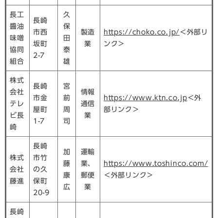
長工
久
長崎
醬油
保
市西
製造
https://choko.co.jp/
＜外部リ
味噌
田
坂町
業
ンク＞
協同
泰
2-7
組合
雄
株式
長崎
宮
会社
情報
市金
前
https://www.ktn.co.jp
＜外
テレ
通信
屋町
周
部リンク＞
ビ長
業
1-7
司
崎
長崎
加
運輸
株式
市竹
藤
業、
https://www.toshinco.com/
会社
の久
康
郵便
＜外部リンク＞
藤進
保町
広
業
20-9
長崎