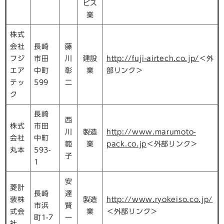
ビス
業
株式
会社
長崎
藤
フジ
市田
川
建設
http://fuji-airtech.co.jp/
＜外
エア
中町
彰
業
部リンク＞
テッ
599
二
ク
長崎
西
株式
市田
川
製造
http://www.marumoto-
会社
中町
範
業
pack.co.jp
＜外部リンク＞
丸本
593-
子
1
安
菱計
長崎
達
装株
製造
http://www.ryokeiso.co.jp/
市浜
賢
式会
業
＜外部リンク＞
町1-7
一
社