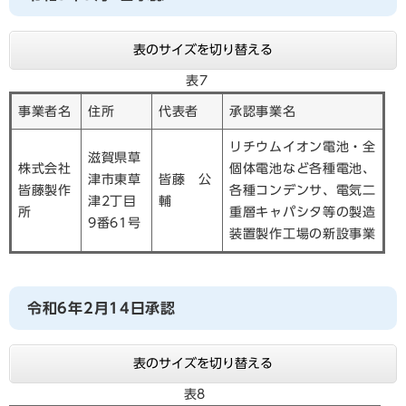
表のサイズを切り替える
表7
事業者名
住所
代表者
承認事業名
リチウムイオン電池・全
滋賀県草
株式会社
個体電池など各種電池、
津市東草
皆藤 公
皆藤製作
各種コンデンサ、電気二
津2丁目
輔
所
重層キャパシタ等の製造
9番61号
装置製作工場の新設事業
令和6年2月14日承認
表のサイズを切り替える
表8