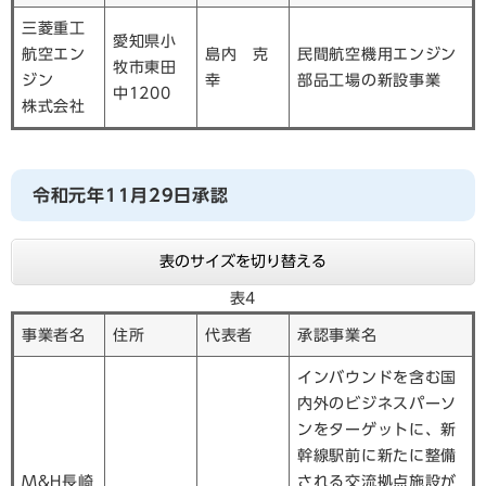
三菱重工
愛知県小
航空エン
島内 克
民間航空機用エンジン
牧市東田
ジン
幸
部品工場の新設事業
中1200
株式会社
令和元年11月29日承認
表のサイズを切り替える
表4
事業者名
住所
代表者
承認事業名
インバウンドを含む国
内外のビジネスパーソ
ンをターゲットに、新
幹線駅前に新たに整備
M&H長崎
される交流拠点施設が