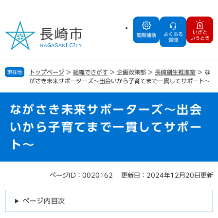
ペ
メ
ー
ニ
ジ
ュ
いざと
よくある
の
ー
閲覧補助
いうとき
質問
先
を
頭
飛
で
ば
トップページ
>
組織でさがす
>
企画政策部
>
長崎創生推進室
>
な
現在地
す
し
がさき未来サポーターズ～出会いから子育てまで一貫してサポート～
。
て
本
文
ながさき未来サポーターズ～出会
へ
いから子育てまで一貫してサポー
ト～
ページID：0020162
更新日：2024年12月20日更新
本
文
ページ内目次