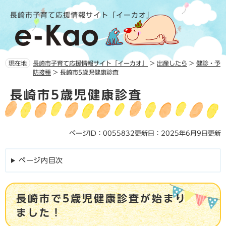
ペ
メ
長崎市子育て応援情報サイト「イーカオ」
ー
ニ
ジ
ュ
の
ー
先
を
頭
飛
現在地
長崎市子育て応援情報サイト「イーカオ」
>
出産したら
>
健診・予
で
ば
防接種
>
長崎市5歳児健康診査
す。
し
本
て
長崎市5歳児健康診査
文
本
文
へ
ページID：0055832
更新日：2025年6月9日更新
ページ内目次
長崎市で5歳児健康診査が始まり
ました！