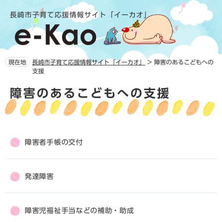
ペ
メ
長崎市子育て応援情報サイト「イーカオ」
ー
ニ
ジ
ュ
の
ー
先
を
頭
飛
現在地
長崎市子育て応援情報サイト「イーカオ」
>
障害のあるこどもへの
で
ば
支援
す。
し
本
て
障害のあるこどもへの支援
文
本
文
へ
障害者手帳の交付
発達障害
障害児福祉手当などの補助・助成