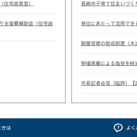
（住宅政策室）
長崎市子育て住まいづく
り支援費補助金（住宅政
移住にあたって活用でき
耐震改修の助成制度（木
物価高騰による負担を軽
市長記者会見（臨時）【20
ときは
よく