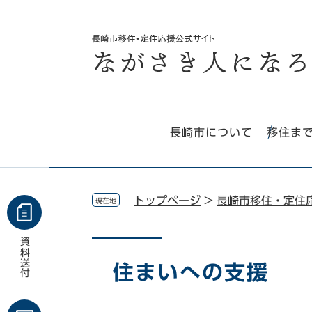
ペ
メ
ー
ニ
ジ
ュ
の
ー
先
を
頭
飛
で
ば
す。
し
長崎市について
移住ま
て
本
文
へ
トップページ
>
長崎市移住・定住
現在地
資料
本
文
送付
住まいへの支援