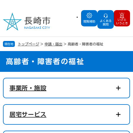
ペ
メ
ー
ニ
ジ
ュ
いざと
よくある
の
ー
閲覧補助
いうとき
質問
先
を
頭
飛
で
ば
トップページ
>
申請・届出
>
高齢者・障害者の福祉
現在地
す
し
。
て
本
高齢者・障害者の福祉
文
へ
本
文
事業所・施設
居宅サービス