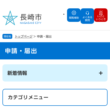
ペ
メ
ー
ニ
ジ
ュ
いざと
よくある
の
ー
閲覧補助
いうとき
質問
先
を
頭
飛
で
ば
トップページ
>
申請・届出
現在地
す
し
。
て
本
申請・届出
文
へ
本
文
新着情報
カテゴリメニュー