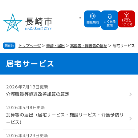
ペ
メ
ー
ニ
ジ
ュ
いざと
よくある
の
ー
閲覧補助
いうとき
質問
先
を
頭
飛
で
ば
トップページ
>
申請・届出
>
高齢者・障害者の福祉
>
居宅サービス
現在地
す
し
。
て
本
居宅サービス
文
へ
本
2026年7月13日更新
文
介護職員等処遇改善加算の算定
2026年5月8日更新
加算等の届出（居宅サービス・施設サービス・介護予防サ
ービス）
2026年4月23日更新