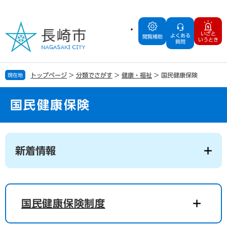
ペ
メ
ー
ニ
ジ
ュ
いざと
よくある
の
ー
閲覧補助
いうとき
質問
先
を
頭
飛
で
ば
トップページ
>
分類でさがす
>
健康・福祉
>
国民健康保険
現在地
す
し
。
て
本
国民健康保険
文
へ
本
文
新着情報
国民健康保険制度