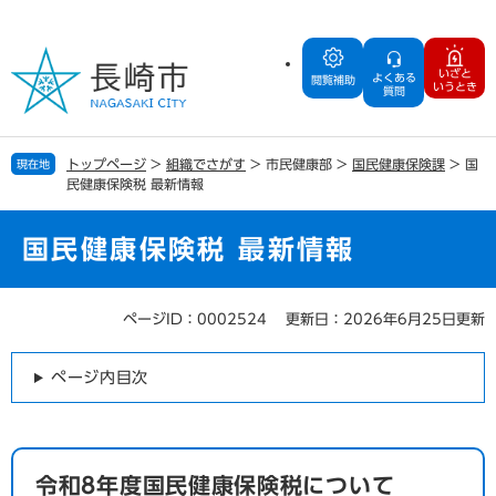
ペ
メ
ー
ニ
ジ
ュ
いざと
よくある
の
ー
閲覧補助
いうとき
質問
先
を
頭
飛
で
ば
トップページ
>
組織でさがす
>
市民健康部
>
国民健康保険課
>
国
現在地
す
し
民健康保険税 最新情報
。
て
本
文
国民健康保険税 最新情報
へ
ページID：0002524
更新日：2026年6月25日更新
本
文
ページ内目次
令和8年度国民健康保険税について