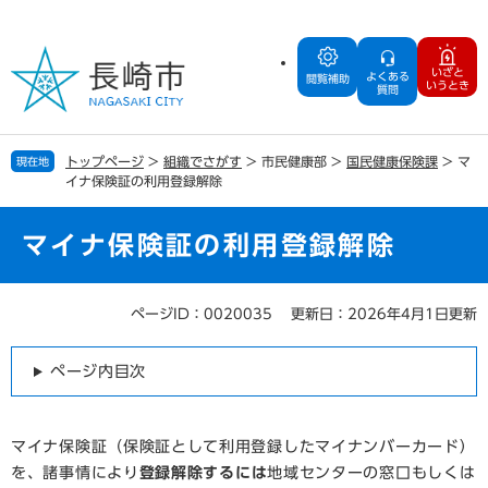
ペ
メ
ー
ニ
ジ
ュ
いざと
よくある
の
ー
閲覧補助
いうとき
質問
先
を
頭
飛
で
ば
トップページ
>
組織でさがす
>
市民健康部
>
国民健康保険課
>
マ
現在地
す
し
イナ保険証の利用登録解除
。
て
本
文
マイナ保険証の利用登録解除
へ
ページID：0020035
更新日：2026年4月1日更新
本
文
ページ内目次
マイナ保険証（保険証として利用登録したマイナンバーカード）
を、諸事情により
登録解除するには
地域センターの窓口もしくは