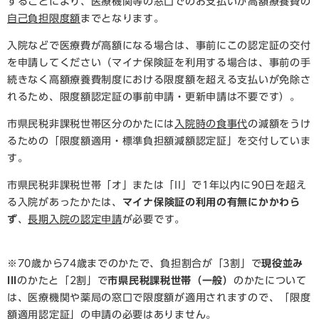
することにより、医療機関等の窓口でのお支払いが高額療養費の
自己負担限度額
までとなります。
入院などで医療費が高額になる場合は、事前にこの認定証の交付
を申請してください（マイナ保険証を利用する場合は、事前の手
続きなく高額療養費制度における限度額を超える支払いが免除さ
れるため、限度額認定証の事前申請・更新申請は不要です）。
市県民税非課税世帯区分のかたには
入院時の食事代
の減額をうけ
るための「限度額適用・標準負担額減額認定証」を交付していま
す。
市県民税非課税世帯「オ」または「II」で1年以内に90日を超え
る入院があったかたは、
マイナ保険証の利用の有無にかかわら
ず
、
長期入院の認定申請
が必要です。
※70歳から74歳までのかたで、負担割合が「3割」で
現役並み
III
のかたと「2割」で
市県民税課税世帯（一般）
のかたについて
は、医療機関や薬局の窓口で限度額が適用されますので、「限度
額適用認定証」の申請の必要はありません。