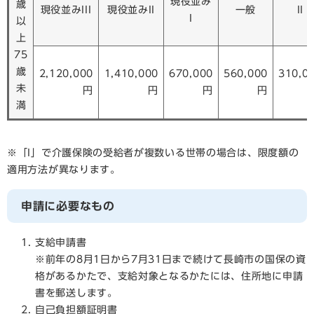
現役並み
歳
現役並みIII
現役並みII
一般
II
I
以
上
75
歳
2,120,000
1,410,000
670,000
560,000
310,0
未
円
円
円
円
満
※「I」で介護保険の受給者が複数いる世帯の場合は、限度額の
適用方法が異なります。
申請に必要なもの
支給申請書
※前年の8月1日から7月31日まで続けて長崎市の国保の資
格があるかたで、支給対象となるかたには、住所地に申請
書を郵送します。
自己負担額証明書