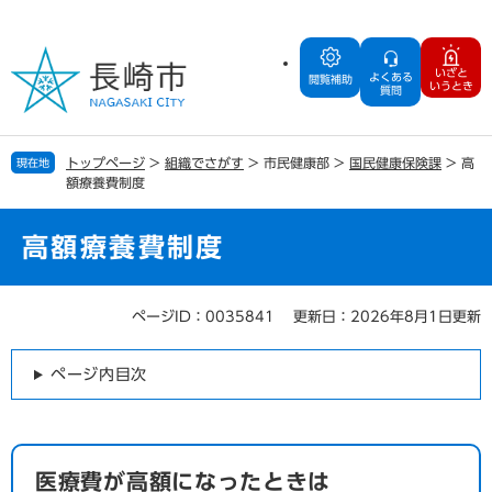
ペ
メ
ー
ニ
ジ
ュ
いざと
よくある
の
ー
閲覧補助
いうとき
質問
先
を
頭
飛
で
ば
トップページ
>
組織でさがす
>
市民健康部
>
国民健康保険課
>
高
現在地
す
し
額療養費制度
。
て
本
文
高額療養費制度
へ
ページID：0035841
更新日：2026年8月1日更新
本
文
ページ内目次
医療費が高額になったときは