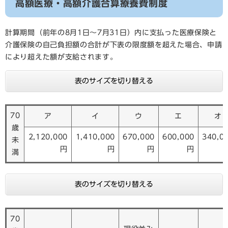
高額医療・高額介護合算療養費制度
計算期間（前年の8月1日～7月31日）内に支払った医療保険と
介護保険の自己負担額の合計が下表の限度額を超えた場合、申請
により超えた額が支給されます。
表のサイズを切り替える
70
ア
イ
ウ
エ
オ
歳
2,120,000
1,410,000
670,000
600,000
340,0
未
円
円
円
円
満
表のサイズを切り替える
70