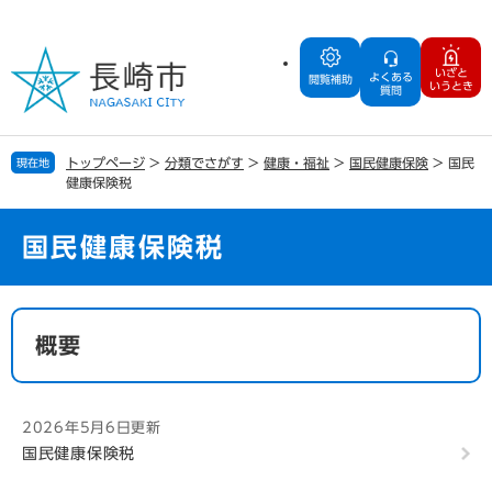
ペ
メ
ー
ニ
ジ
ュ
いざと
よくある
の
ー
閲覧補助
いうとき
質問
先
を
頭
飛
で
ば
トップページ
>
分類でさがす
>
健康・福祉
>
国民健康保険
>
国民
現在地
す
し
健康保険税
。
て
本
文
国民健康保険税
へ
本
文
概要
2026年5月6日更新
国民健康保険税