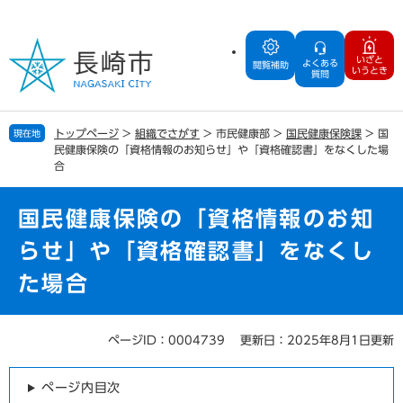
ペ
メ
ー
ニ
ジ
ュ
いざと
よくある
の
ー
閲覧補助
いうとき
質問
先
を
頭
飛
で
ば
トップページ
>
組織でさがす
>
市民健康部
>
国民健康保険課
>
国
現在地
す
し
民健康保険の「資格情報のお知らせ」や「資格確認書」をなくした場
。
て
合
本
文
国民健康保険の「資格情報のお知
へ
らせ」や「資格確認書」をなくし
た場合
ページID：0004739
更新日：2025年8月1日更新
本
文
ページ内目次