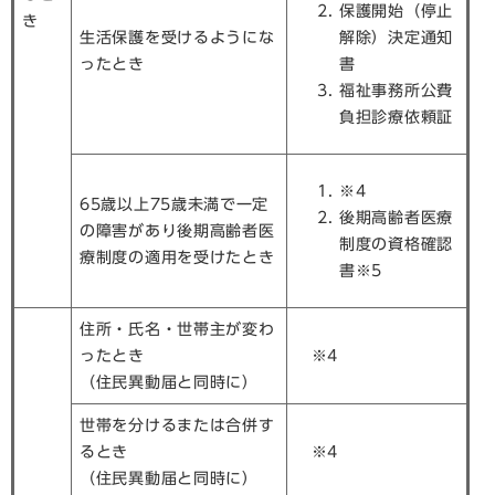
保護開始（停止
き
生活保護を受けるようにな
解除）決定通知
ったとき
書
福祉事務所公費
負担診療依頼証
※4
65歳以上75歳未満で一定
後期高齢者医療
の障害があり後期高齢者医
制度の資格確認
療制度の適用を受けたとき
書※5
住所・氏名・世帯主が変わ
ったとき
※4
（住民異動届と同時に）
世帯を分けるまたは合併す
るとき
※4
（住民異動届と同時に）