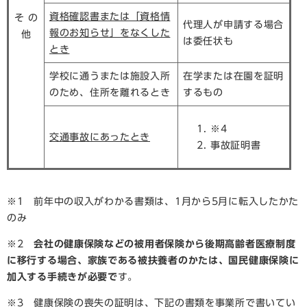
資格確認書または「資格情
そ の
代理人が申請する場合
報のお知らせ」をなくした
他
は委任状も
とき
学校に通うまたは施設入所
在学または在園を証明
のため、住所を離れるとき
するもの
※4
交通事故にあったとき
事故証明書
※1 前年中の収入がわかる書類は、1月から5月に転入したかた
のみ
※2
会社の健康保険などの被用者保険から後期高齢者医療制度
に移行する場合、家族である被扶養者のかたは、国民健康保険に
加入する手続きが必要で
す。
※3 健康保険の喪失の証明は、下記の書類を事業所で書いてい