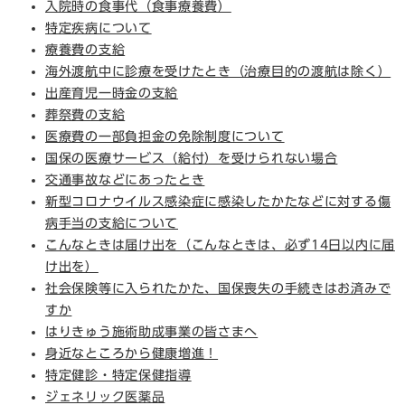
入院時の食事代（食事療養費）
特定疾病について
療養費の支給
海外渡航中に診療を受けたとき（治療目的の渡航は除く）
出産育児一時金の支給
葬祭費の支給
医療費の一部負担金の免除制度について
国保の医療サービス（給付）を受けられない場合
交通事故などにあったとき
新型コロナウイルス感染症に感染したかたなどに対する傷
病手当の支給について
こんなときは届け出を（こんなときは、必ず14日以内に届
け出を）
社会保険等に入られたかた、国保喪失の手続きはお済みで
すか
はりきゅう施術助成事業の皆さまへ
身近なところから健康増進！
特定健診・特定保健指導
ジェネリック医薬品