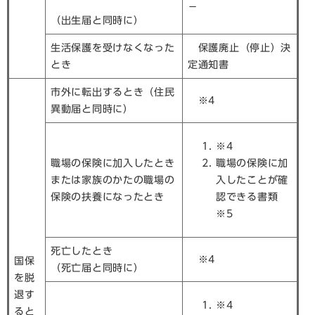
－
（出生届と同時に）
生活保護を受けなくなった
保護廃止（停止）決
とき
定通知書
市外に転出するとき（住民
※4
異動届と同時に）
※4
職場の保険に加入したとき
職場の保険に加
または家族のかたの職場の
入したことが確
保険の扶養になったとき
認できる書類
※5
死亡したとき
※4
国保
（死亡届と同時に）
を脱
退す
※4
ると