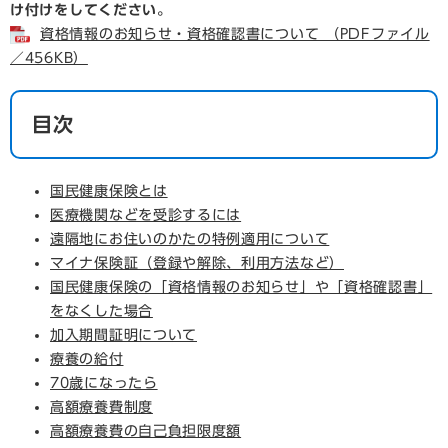
け付けをしてください。
資格情報のお知らせ・資格確認書について （PDFファイル
／456KB）
目次
国民健康保険とは
医療機関などを受診するには
遠隔地にお住いのかたの特例適用について
マイナ保険証（登録や解除、利用方法など）
国民健康保険の「資格情報のお知らせ」や「資格確認書」
をなくした場合​
加入期間証明について
療養の給付
70歳になったら
高額療養費制度
高額療養費の自己負担限度額