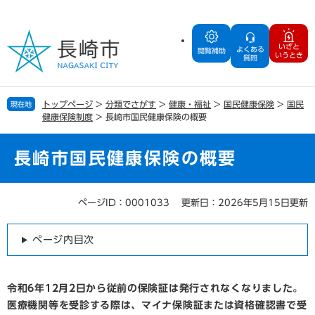
ペ
メ
ー
ニ
ジ
ュ
いざと
よくある
の
ー
閲覧補助
いうとき
質問
先
を
頭
飛
で
ば
トップページ
>
分類でさがす
>
健康・福祉
>
国民健康保険
>
国民
現在地
す
し
健康保険制度
>
長崎市国民健康保険の概要
。
て
本
文
長崎市国民健康保険の概要
へ
ページID：0001033
更新日：2026年5月15日更新
本
文
ページ内目次
令和6年12月2日から従前の保険証は発行されなくなりました。
医療機関等を受診する際は、マイナ保険証または資格確認書で受