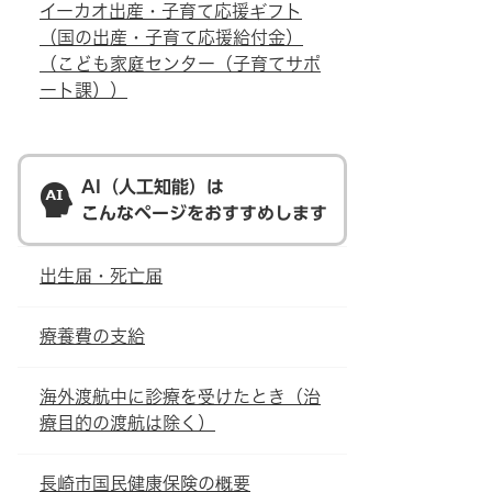
イーカオ出産・子育て応援ギフト
（国の出産・子育て応援給付金）
（こども家庭センター（子育てサポ
ート課））
AI（人工知能）は
こんなページをおすすめします
出生届・死亡届
療養費の支給
海外渡航中に診療を受けたとき（治
療目的の渡航は除く）
長崎市国民健康保険の概要