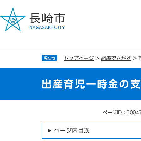
ペ
メ
ー
ニ
ジ
ュ
の
ー
先
を
頭
飛
で
ば
す
し
トップページ
>
組織でさがす
>
現在地
。
て
本
文
出産育児一時金の
へ
ページID：0004
本
文
ページ内目次