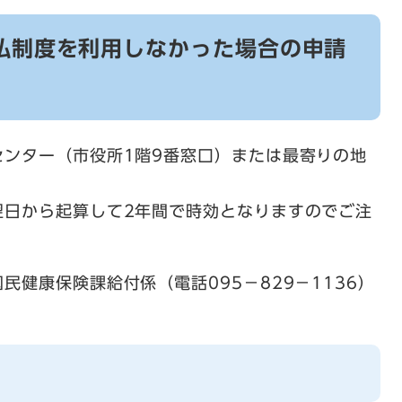
払制度を利用しなかった場合の申請
センター（市役所1階9番窓口）または最寄りの地
翌日から起算して2年間で時効となりますのでご注
健康保険課給付係（電話095－829－1136）