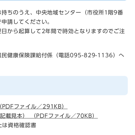
お持ちのうえ、中央地域センター（市役所1階9番
で申請してください。
翌日から起算して2年間で時効となりますのでご注
健康保険課給付係（電話095-829-1136）へ
PDFファイル／291KB）
載見本） （PDFファイル／70KB）
たは資格確認書