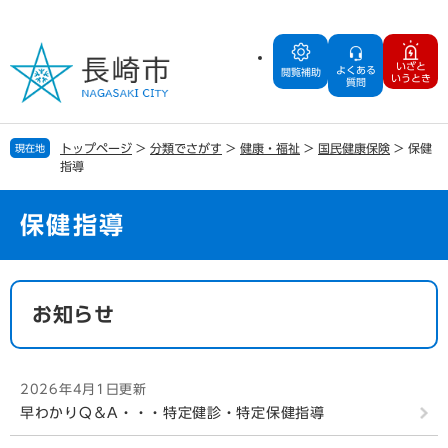
ペ
メ
ー
ニ
ジ
ュ
いざと
よくある
の
ー
閲覧補助
いうとき
質問
先
を
頭
飛
で
ば
トップページ
>
分類でさがす
>
健康・福祉
>
国民健康保険
>
保健
現在地
す
し
指導
。
て
本
文
保健指導
へ
本
文
お知らせ
2026年4月1日更新
早わかりQ＆A・・・特定健診・特定保健指導